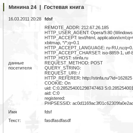
Минина 24 | Гостевая книга
16.03.2011 20:28
fdsf
REMOTE_ADDR: 212.67.26.185
HTTP_USER_AGENT: Opera/9.80 (Windows NT 6
HTTP_ACCEPT: text/html, application/xml;q=0.
xbitmap, */*;q=0.1
HTTP_ACCEPT_LANGUAGE: ru-RU,ru;q=0.9
HTTP_ACCEPT_CHARSET: iso-8859-1, utf-8, 
HTTP_HOST: stinfa.ru
данные
REQUEST_METHOD: POST
посетителя
QUERY_STRING:
REQUEST_URI: /
HTTP_REFERER: http://stinfa.ru/?id=162825
COOKIE: On
uid: C:0.285254001298747463 S:0.28525400
aid: C:0
registered:
PHPSESSID: ac0d1169ac3f01c62309fa0e2a
Имя
fdsf
Текст:
fasdfasdfasdf