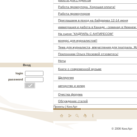
работа для студентов
Работа промоутера. Хорошая оплата!
Работа промоутером
Приглашаем в поход на байдарках 12-14 июня
иммиграция и работа в Канаде - семинар в Нижнем
На сцене "КАДРИЛЬ С АНТИРЕСОМ"
конкурс для журналистов!!
Тема для журналиста, впечатления для театрала. Ж
Поклонники Ольги Носковой отзовитесь!
Ноты
Вход
Книги о современной музыке
login
Щелкунчик
password
авторство и копир
Очистка форума
Обсуждение статей
Проекты
|
КонсАрт
© 2006 КонсАрт