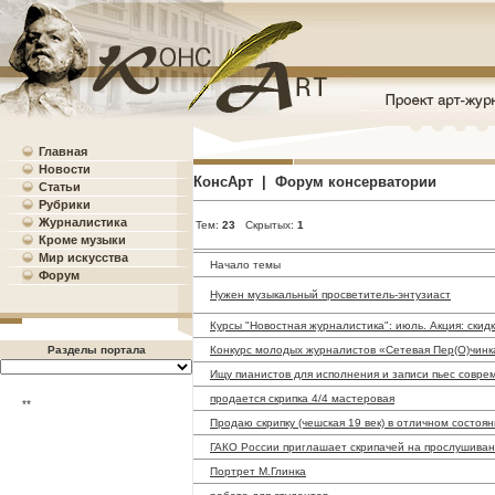
Главная
Новости
КонсАрт | Форум консерватории
Статьи
Рубрики
Журналистика
Тем:
23
Скрытых:
1
Кроме музыки
Мир искусства
Начало темы
Форум
Нужен музыкальный просветитель-энтузиаст
Курсы "Новостная журналистика": июль. Акция: скид
Конкурс молодых журналистов «Сетевая Пер(О)чинк
Разделы портала
Ищу пианистов для исполнения и записи пьес совре
продается скрипка 4/4 мастеровая
**
Продаю скрипку (чешская 19 век) в отличном состоя
ГАКО России приглашает скрипачей на прослушива
Портрет М.Глинка