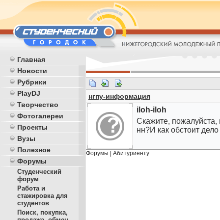
Главная
Новости
Рубрики
PlayDJ
нгпу-информация
Творчество
iloh-iloh
Фотогалереи
Скажите, пожалуйста, 
Проекты
нн?И как обстоит дело
Вузы
Полезное
Форумы
|
Абитуриенту
Форумы
Студенческий
форум
Работа и
стажировка для
студентов
Поиск, покупка,
продажа, обмен