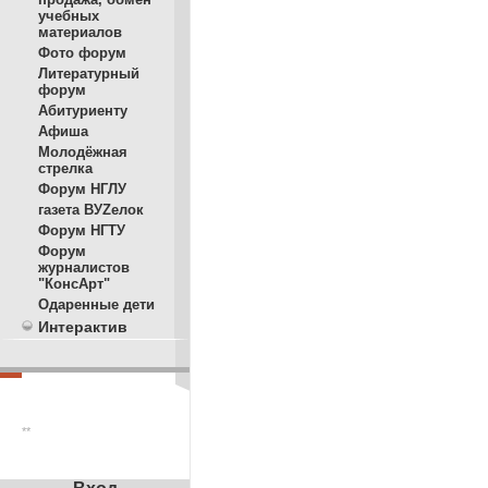
учебных
материалов
Фото форум
Литературный
форум
Абитуриенту
Афиша
Молодёжная
стрелка
Форум НГЛУ
газета ВУZелок
Форум НГТУ
Форум
журналистов
"КонсАрт"
Одаренные дети
Интерактив
**