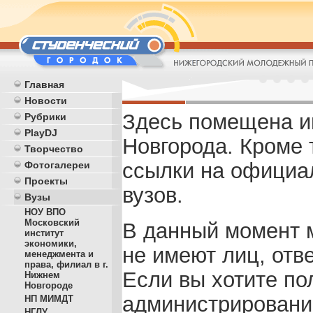
Главная
Новости
Здесь помещена и
Рубрики
PlayDJ
Новгорода. Кроме 
Творчество
ссылки на официа
Фотогалереи
Проекты
вузов.
Вузы
НОУ ВПО
Московский
В данный момент 
институт
экономики,
не имеют лиц, отв
менеджмента и
права, филиал в г.
Если вы хотите по
Нижнем
Новгороде
администрирование
НП МИМДТ
НГЛУ