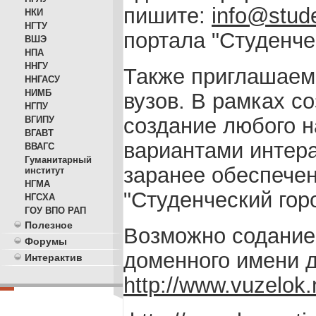
пишите:
info@stude
НКИ
НГТУ
портала "Студенче
ВШЭ
НПА
ННГУ
Также приглашаем
ННГАСУ
НИМБ
вузов. В рамках с
НГПУ
создание любого 
ВГИПУ
ВГАВТ
вариантами интер
ВВАГС
Гуманитарный
заранее обеспечен
институт
НГМА
"Студенческий гор
НГСХА
ГОУ ВПО РАП
Полезное
Возможно содание 
Форумы
доменного имени д
Интерактив
http://www.vuzelok.