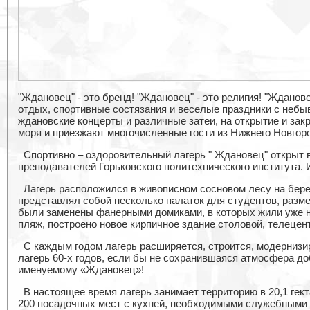
"Ждановец" - это бренд! "Ждановец" - это религия! "Жданов
отдых, спортивные состязания и веселые праздники с небы
ждановские концерты и различные затеи, на открытие и за
моря и приезжают многочисленные гости из Нижнего Новгор
Спортивно – оздоровительный лагерь " Ждановец" открыт в
преподавателей Горьковского политехнического института. 
Лагерь расположился в живописном сосновом лесу на бере
представлял собой несколько палаток для студентов, раз
были заменены фанерными домиками, в которых жили уже н
пляж, построено новое кирпичное здание столовой, телецен
С каждым годом лагерь расширяется, строится, модернизи
лагерь 60-х годов, если бы не сохранившаяся атмосфера до
именуемому «Ждановец»!
В настоящее время лагерь занимает территорию в 20,1 гект
200 посадочных мест с кухней, необходимыми служебными 