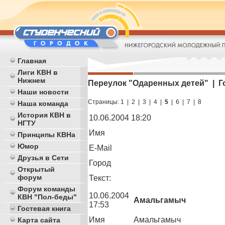
Главная
Лиги КВН в
Нижнем
Переулок "Одаренных детей" | Г
Наши новости
Страницы:
1
|
2
|
3
|
4
|
5
|
6
|
7
|
8
Наша команда
История КВН в
10.06.2004 18:20
НГТУ
Имя
Принципы КВНа
Юмор
E-Mail
Друзья в Сети
Город
Открытый
форум
Текст:
Форум команды
10.06.2004
КВН "Пол-беды"
Амальгамыч
17:53
Гостевая книга
Имя
Амальгамыч
Карта сайта