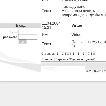
Так задумано
Текст:
А на самом деле, мы не
вовремя - да и где бы м
11.04.2004
Virtue
Вход
15:31
login
Имя
Virtue
password
Паш, а почему на 
Текст:
:))
Страницы:
1
|
2
|
3
|
4
|
5
|
6
|
7
|
8
Проекты
|
Переулок "Одаренных детей"
© 2000-2011 С