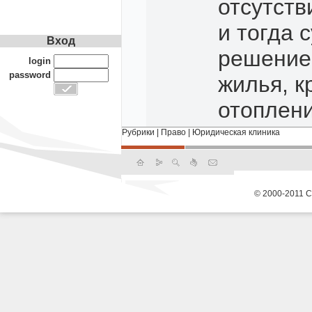
отсутств
и тогда 
Вход
решение 
login
password
жилья, к
отоплен
Рубрики
|
Право
|
Юридическая клиника
© 2000-2011 С