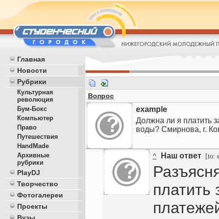
Главная
Новости
Рубрики
Культурная
Вопрос
революция
Бум-Бокс
example
Компьютер
Должна ли я платить з
Право
воды? Смирнова, г. Ко
Путешествия
HandMade
Архивные
Наш ответ
^
[to: 
рубрики
Разъясня
PlayDJ
Творчество
платить 
Фотогалереи
платеже
Проекты
Вузы