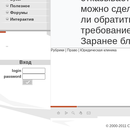
Полезное
можно сдел
Форумы
ли обратить
Интерактив
требовани
Заранее бл
**
Рубрики
|
Право
|
Юридическая клиника
Вход
login
password
© 2000-2011 С