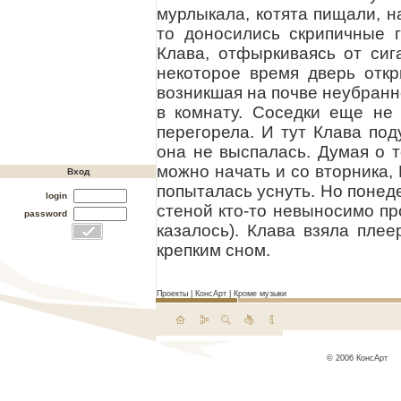
мурлыкала, котята пищали, н
то доносились скрипичные 
Клава, отфыркиваясь от сиг
некоторое время дверь отк
возникшая на почве неубранно
в комнату. Соседки еще не
перегорела. И тут Клава под
она не выспалась. Думая о т
можно начать и со вторника,
Вход
попыталась уснуть. Но понеде
login
стеной кто-то невыносимо пр
password
казалось). Клава взяла плее
крепким сном.
Проекты
|
КонсАрт
|
Кроме музыки
© 2006 КонсАрт