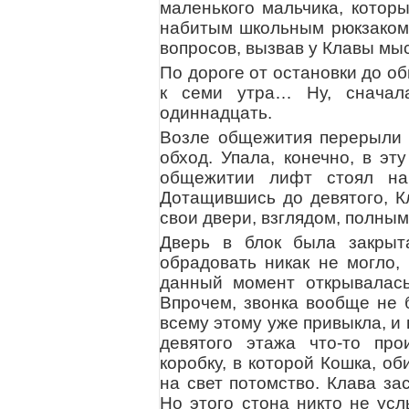
маленького мальчика, котор
набитым школьным рюкзаком.
вопросов, вызвав у Клавы мыс
По дороге от остановки до об
к семи утра… Ну, сначала
одиннадцать.
Возле общежития перерыли д
обход. Упала, конечно, в эт
общежитии лифт стоял на 
Дотащившись до девятого, К
свои двери, взглядом, полны
Дверь в блок была закрыт
обрадовать никак не могло,
данный момент открывалась
Впрочем, звонка вообще не б
всему этому уже привыкла, и 
девятого этажа что-то про
коробку, в которой Кошка, о
на свет потомство. Клава зас
Но этого стона никто не ус