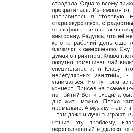
страдала. Однако всему прих
прекратилась. Изнемогая от 
направилась в столовую. 
старшекурсников, с радостн
что в фонотеке начался пожа
викторину. Радуясь, что её н
кого-то рабочий день еще т
близился к завершению. Ежу 
думая о приятном, Клава глот
попутно помешивая чай вилко
специальности, и Клаву что
нерегулярных занятий», 
заниматься. Но тут она всп
концерт. Присев на скамеечк
не пойти? Вот и сходила бы…
дня жить можно. Плохо жить
нормально. А музыку – ее и 
– там даже и лучше играют. Р
Решив эту проблему, Кла
переполненный и далеко не с