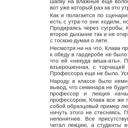
шапку на влажные еще волос
вот уже который раз за это ут
Как и полагается по сценари
есть с утра-то они ходили, 
Продираясь через сугробы, 
второе дыхание так и не откр
с тоскою думая о лете.
Несмотря ни на что, Клава п
к обеду в гардеробе не был
что ей «некуда веша-ать». П
взъерошенная, с торчащей 
Профессора еще не было. Ус
Народу в классе было немн
вывод, что семинара не буде
профессор и лекция нача
профессором, Клава все же п
собой образцовый пример люб
ничуть этого не стесняясь.
непонятнее. Все присутств
читал лекцию, а студенты е