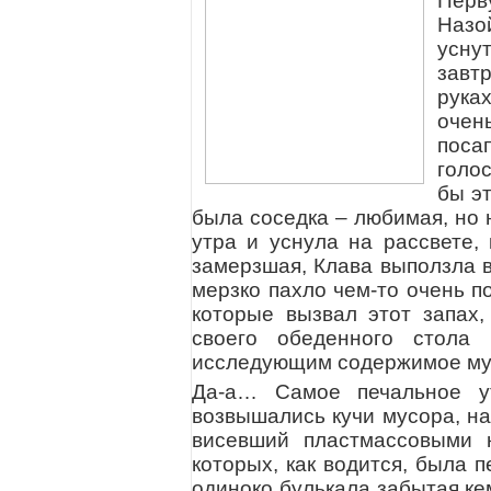
Пер
Назо
уснут
завтр
рука
очен
посап
голо
бы эт
была соседка – любимая, но 
утра и уснула на рассвете, 
замерзшая, Клава выползла в
мерзко пахло чем-то очень п
которые вызвал этот запах,
своего обеденного стола 
исследующим содержимое мус
Да-а… Самое печальное у
возвышались кучи мусора, на
висевший пластмассовыми к
которых, как водится, была 
одиноко булькала забытая ке