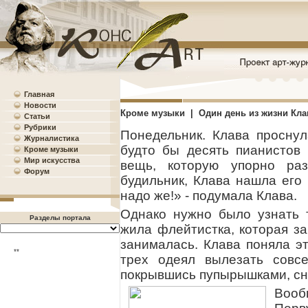
Главная
Новости
Кроме музыки | Один день из жизни Кла
Статьи
Рубрики
Понедельник. Клава проснул
Журналистика
будто бы десять пианистов
Кроме музыки
Мир искусства
вещь, которую упорно раз
Форум
будильник, Клава нашла его 
надо же!» - подумала Клава.
Однако нужно было узнать т
Разделы портала
жила флейтистка, которая за
занималась. Клава поняла эт
**
трех одеял вылезать совс
покрывшись пупырышками, сня
Вооб