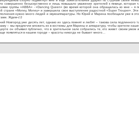
Берендюков озорно подмигнул мне и еще зажигательней ударил по струнам своей нема
ыло совершенно безыскуственно и лишь повышало уважение зрителей к певице, которая 
ми группы «ABBA» - «Dancing Queen» (во время которой она обращалась ко мне – я под
ей стране «Money, Money» и завершила свое выступление радостной «Super Trouper». Эти м
исполнения нужно много людей и звукоаппаратуры. Но Юрий и Марина пообещали уже в эт
тами. Ждем-с!J
ий Новгород уже десять лет, однако их здесь помнят и любят – такова сила подлинного 
ламу – мы предпочли вложить их в костюмы для Марины и аппаратуру, чтобы зрители нашег
ерте он объявил публично, что в зрительном зале собрались те, кто живет своим умом 
чаще появляться в нашем городе – красоты никогда не бывает много…