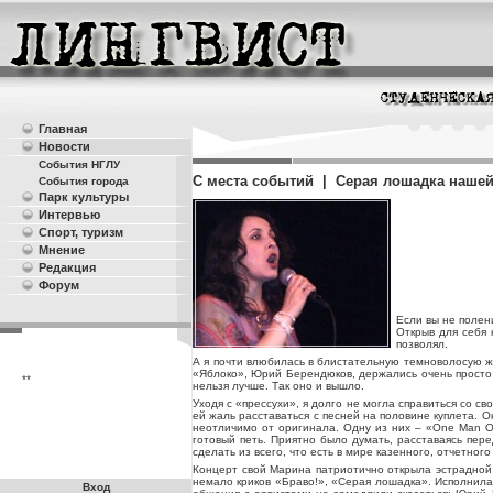
Главная
Новости
События НГЛУ
С места событий | Серая лошадка нашей
События города
Парк культуры
Интервью
Спорт, туризм
Мнение
Редакция
Форум
Если вы не полени
Открыв для себя 
позволял.
А я почти влюбилась в блистательную темноволосую ж
«Яблоко», Юрий Берендюков, держались очень просто и
**
нельзя лучше. Так оно и вышло.
Уходя с «прессухи», я долго не могла справиться со с
ей жаль расставаться с песней на половине куплета. О
неотличимо от оригинала. Одну из них – «One Man O
готовый петь. Приятно было думать, расставаясь пе
сделать из всего, что есть в мире казенного, отчетног
Концерт свой Марина патриотично открыла эстрадной 
немало криков «Браво!», «Серая лошадка». Исполнила 
Вход