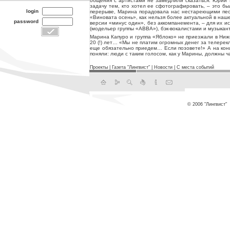
общения с артистами не замедлили сказаться: Юрий 
задачу тем, кто хотел ее сфотографировать, – это б
login
перерыве, Марина порадовала нас нестареющими песня
«Виновата осень», как нельзя более актуальной в наш
password
версии «минус один», без аккомпанемента, – для их 
(модельер группы «ABBA»), бэк-вокалистами и музыкан
Марина Капуро и группа «Яблоко» не приезжали в Нижн
20 (!) лет… «Мы не платим огромных денег за телерек
еще обязательно приедем… Если позовете!» А на конц
поняли: люди с таким голосом, как у Марины, должны 
Проекты
|
Газета "Лингвист"
|
Новости
|
С места событий
© 2006 "Лингвист"