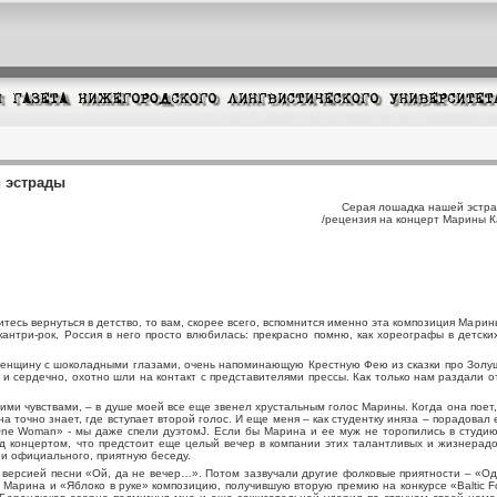
 эстрады
Серая лошадка нашей эстр
/рецензия на концерт Марины К
тесь вернуться в детство, то вам, скорее всего, вспомнится именно эта композиция Марин
кантри-рок, Россия в него просто влюбилась: прекрасно помню, как хореографы в детск
енщину с шоколадными глазами, очень напоминающую Крестную Фею из сказки про Золушк
 сердечно, охотно шли на контакт с представителями прессы. Как только нам раздали от
воими чувствами, – в душе моей все еще звенел хрустальным голос Марины. Когда она поет
на точно знает, где вступает второй голос. И еще меня – как
студент
ку иняза – порадовал
ne Woman» - мы даже спели дуэтомJ. Если бы Марина и ее муж не торопились в студию
ред концертом, что предстоит еще целый вечер в компании этих талантливых и жизнера
о и официального, приятную беседу.
версией песни «Ой, да не вечер…». Потом зазвучали другие фолковые приятности – «Одн
Марина и «Яблоко в руке» композицию, получившую вторую премию на конкурсе «Baltic Fol