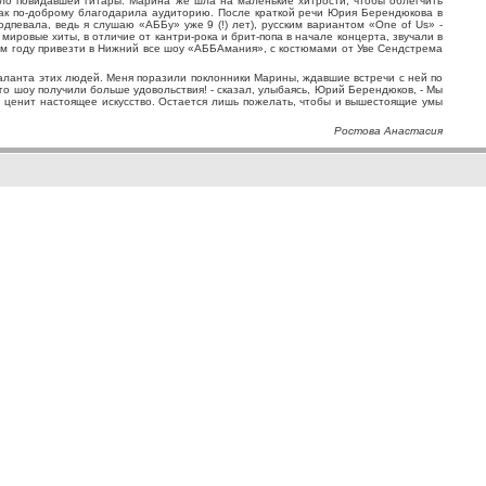
ло повидавшей гитары. Марина же шла на маленькие хитрости, чтобы облегчить
так по-доброму благодарила аудиторию. После краткой речи Юрия Берендюкова в
певала, ведь я слушаю «АББу» уже 9 (!) лет), русским вариантом «One of Us» -
ировые хиты, в отличие от кантри-рока и брит-попа в начале концерта, звучали в
ом году привезти в Нижний все шоу «АББАмания», с костюмами от Уве Сендстрема
таланта этих людей. Меня поразили поклонники Марины, ждавшие встречи с ней по
о шоу получили больше удовольствия! - сказал, улыбаясь, Юрий Берендюков, - Мы
и ценит настоящее искусство. Остается лишь пожелать, чтобы и вышестоящие умы
Ростова Анастасия