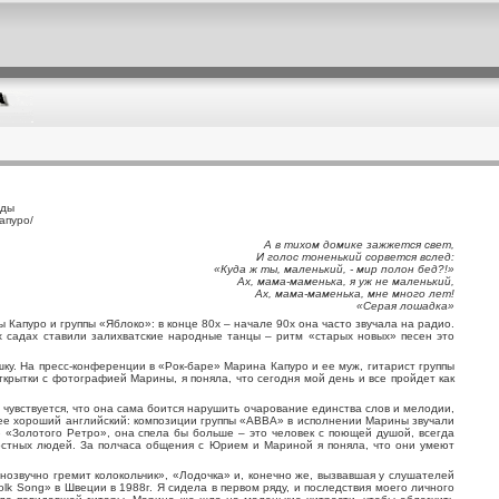
ады
апуро/
А в тихом домике зажжется свет,
И голос тоненький сорвется вслед:
«Куда ж ты, маленький, - мир полон бед?!»
Ах, мама-маменька, я уж не маленький,
Ах, мама-маменька, мне много лет!
«Серая лошадка»
ы Капуро и группы «Яблоко»: в конце 80х – начале 90х она часто звучала на радио.
их садах ставили залихватские народные танцы – ритм «старых новых» песен это
у. На пресс-конференции в «Рок-баре» Марина Капуро и ее муж, гитарист группы
крытки с фотографией Марины, я поняла, что сегодня мой день и все пройдет как
, чувствуется, что она сама боится нарушить очарование единства слов и мелодии,
 ее хороший английский: композиции группы «ABBA» в исполнении Марины звучали
 «Золотого Ретро», она спела бы больше – это человек с поющей душой, всегда
достных людей. За полчаса общения с Юрием и Мариной я поняла, что они умеют
озвучно гремит колокольчик», «Лодочка» и, конечно же, вызвавшая у слушателей
k Song» в Швеции в 1988г. Я сидела в первом ряду, и последствия моего личного