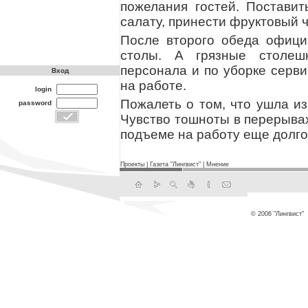
пожелания гостей. Поставит
салату, принести фруктовый ч
После второго обеда офици
столы. А грязные столеш
персонала и по уборке серв
Вход
на работе.
login
Пожалеть о том, что ушла из
password
Чувство тошноты в перерывах
подъеме на работу еще долго
Проекты
|
Газета "Лингвист"
|
Мнение
© 2006 "Лингвист"