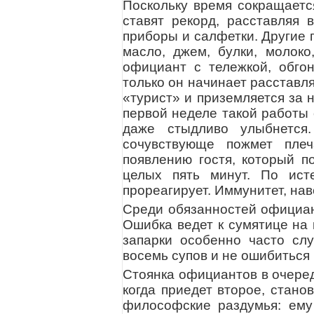
Поскольку время сокращаетс
ставят рекорд, расставляя 
приборы и салфетки. Другие п
масло, джем, булки, молоко,
официант с тележкой, обгон
только он начинает расставля
«турист» и приземляется за 
первой неделе такой работы 
даже стыдливо улыбнется
сочувствующе пожмет плеч
появлению гостя, который п
целых пять минут. По ист
прореагирует. Иммунитет, нав
Среди обязанностей официан
Ошибка ведет к сумятице на 
запарки особенно часто слу
восемь супов и не ошибиться 
Стоянка официантов в очеред
когда приедет второе, стан
философские раздумья: ему