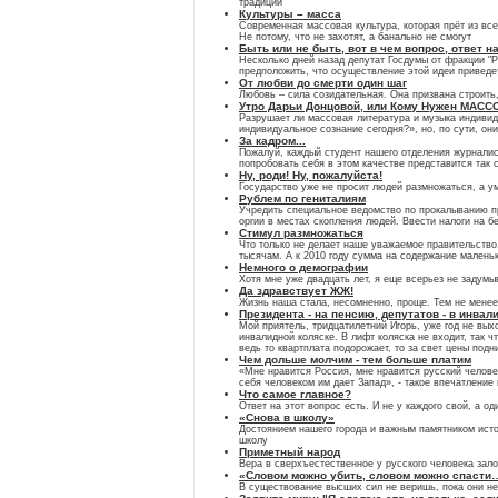
традиции
Культуры – масса
Современная массовая культура, которая прёт из всех
Не потому, что не захотят, а банально не смогут
Быть или не быть, вот в чем вопрос, ответ н
Несколько дней назад депутат Госдумы от фракции "
предположить, что осуществление этой идеи приведе
От любви до смерти один шаг
Любовь – сила созидательная. Она призвана строить
Утро Дарьи Донцовой, или Кому Нужен МАСС
Разрушает ли массовая литература и музыка индивиду
индивидуальное сознание сегодня?», но, по сути, он
За кадром...
Пожалуй, каждый студент нашего отделения журналист
попробовать себя в этом качестве представится так 
Ну, роди! Ну, пожалуйста!
Государство уже не просит людей размножаться, а у
Рублем по гениталиям
Учредить специальное ведомство по прокалыванию пр
оргии в местах скопления людей. Ввести налоги на 
Стимул размножаться
Что только не делает наше уважаемое правительство,
тысячам. А к 2010 году сумма на содержание малень
Немного о демографии
Хотя мне уже двадцать лет, я еще всерьез не задумы
Да здравствует ЖЖ!
Жизнь наша стала, несомненно, проще. Тем не менее
Президента - на пенсию, депутатов - в инва
Мой приятель, тридцатилетний Игорь, уже год не вых
инвалидной коляске. В лифт коляска не входит, так ч
ведь то квартплата подорожает, то за свет цены под
Чем дольше молчим - тем больше платим
«Мне нравится Россия, мне нравится русский человек
себя человеком им дает Запад», - такое впечатление
Что самое главное?
Ответ на этот вопрос есть. И не у каждого свой, а од
«Снова в школу»
Достоянием нашего города и важным памятником исто
школу
Приметный народ
Вера в сверхъестественное у русского человека зало
«Словом можно убить, словом можно спасти
В существование высших сил не веришь, пока они не 