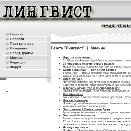
Главная
Новости
Парк культуры
Газета "Лингвист" | Мнение
Интервью
Спорт, туризм
Игра на всю жизнь
Мнение
Со Штефани Фуентес-Шрейбер я познакомилась летом 
Редакция
За спасение экзотического языка!
Наверное, только истерическая (или уж очень экзаль
Форум
Бизнес или ланч – вот в чем вопрос
Бизнес-ланч – форма принятия пищи менеджарами и и
заказал и съел бизнес-ланч, впечатлениями о котором
Овсянка, сэр!
Нет ничего быстрее, качественнее и дешевле бизнес-
и другим, и третьим, зайдя перекусить в паб «Англий
О вкусах студентов и преподавателей
Зимняя сессия позади, но не успеешь оглянуться, и 
**
Соляной бунт
Как известно, в нашей стране только две беды – дур
Ночь в больнице
Новый год - незабываемый праздник. Каждый из нас с
каникулы я запомню на всю жизнь
Этот светлый Валентинов День
Трогательные валентинки в форме сердечек, крепкие
Элитный бизнес-ланч
Бизнес-ланчи «придумали» менеджеры среднего звена,
12 до 16 и в эти часы практически невозможно найти
побежать по своим делам, освобождая место для дру
Назад в прошлое
Профессор Преображенский в «Собачьем сердце», говор