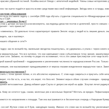
красиво убранной гостиной. Хозяйка вносит блюдо с аппетитной индейкой. Члены семьи неторопливо 
нно так нынче подаётся красота всеми средствами массовой информации. Звёзды кино и эстрады, изв
 системе образования
его вуза поставило задачу с сентября 2006 года обучать студентов специальности «Международные о
опы и США
шу – здоровье будет!
ом у дочери экстрасенса-космоэнергета, наследницы династии поэтов и целителей, просто смешно – о
рачия» - чего принесли?
 изменилась. Её довольно точно характеризует правило Энгеля: когда у людей есть лишние деньги, они
видеть, как я выгляжу».
 нашего общения в сети?»
И вдруг, как по волшебству, маленькая звездочка пошатнулась, не удержалась и упала с черно-синего
 и меркантильные. Что все куплено, что они навязывают свою субъективную точку зрения, манипулир
вои сети. Забавно, но почему-то редко кто вспоминает, что в эти самые пресловутые сети чаще всег
дной важной проблемой – поддержанием и увеличением численности народонаселения России. Только
еневшие, они высматривают прищурившимися от мороза глазами вожделенное маршрутное такси. Завет
 сверхъестественное?
нить с точки зрения логики, и это абсолютно нормально. С этим надо смириться и приучить себя ниче
верит, что бог есть, и на тех, кто верит, что бога нет. Элемент веры в обоих случаях очевиден - приро
смерть
времён ветхозаветных. Давид избавил царя Саула от депрессии игрой на арфе. Эскулап лечил радику
. Кому не хочется чуда, сказки, молочных рек и кисельных берегов? Мечтать не вредно. Пофантазиров
 движется по направлению к площади. Там она выстраивается в бесконечную очередь к Народным Куми
 сессия! Жуткое слово из 6 букв, наводящее панику. Именно это слово как по волшебству увеличивае