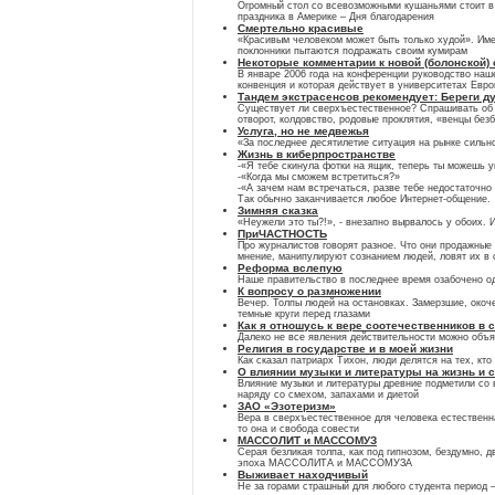
Огромный стол со всевозможными кушаньями стоит в 
праздника в Америке – Дня благодарения
Смертельно красивые
«Красивым человеком может быть только худой». Име
поклонники пытаются подражать своим кумирам
Некоторые комментарии к новой (болонской)
В январе 2006 года на конференции руководство наш
конвенция и которая действует в университетах Евр
Тандем экстрасенсов рекомендует: Береги ду
Существует ли сверхъестественное? Спрашивать об эт
отворот, колдовство, родовые проклятия, «венцы безб
Услуга, но не медвежья
«За последнее десятилетие ситуация на рынке сильно
Жизнь в киберпространстве
-«Я тебе скинула фотки на ящик, теперь ты можешь у
-«Когда мы сможем встретиться?»
-«А зачем нам встречаться, разве тебе недостаточно
Так обычно заканчивается любое Интернет-общение.
Зимняя сказка
«Неужели это ты?!», - внезапно вырвалось у обоих. 
ПриЧАСТНОСТЬ
Про журналистов говорят разное. Что они продажные
мнение, манипулируют сознанием людей, ловят их в с
Реформа вслепую
Наше правительство в последнее время озабочено о
К вопросу о размножении
Вечер. Толпы людей на остановках. Замерзшие, окоч
темные круги перед глазами
Как я отношусь к вере соотечественников в
Далеко не все явления действительности можно объяс
Религия в государстве и в моей жизни
Как сказал патриарх Тихон, люди делятся на тех, кто 
О влиянии музыки и литературы на жизнь и 
Влияние музыки и литературы древние подметили со 
наряду со смехом, запахами и диетой
ЗАО «Эзотеризм»
Вера в сверхъестественное для человека естественна
то она и свобода совести
МАССОЛИТ и МАССОМУЗ
Серая безликая толпа, как под гипнозом, бездумно,
эпоха МАССОЛИТА и МАССОМУЗА
Выживает находчивый
Не за горами страшный для любого студента период –