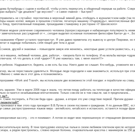
 дома бутерброды с сыром и колбасой, чтобы успеть перекусить в обеденный перерыв на работе. Сов
ран выбрать? где дешевле? где вкуснее? – и самое главное – быстрее?
тправились не случайно: перспектива в морозный зимний день отобедать в журналистском кафе (так п
боры наших коллег, живших в прошлом столетии, печатную машинку «Ундервудъ», многочисленные фот
рех блюд, приготовленный поварами, прошедшими стажировку в ресторане «У Шаховского»
). Новое модное увлечение современного человека (прогрессирующее и набирающее популярность неимо
су замечательных рассуждений от «…сегодня выделил основные положения философии Канта» до «…Боже
названием «Приют усталого тракториста». Я уже давно приметила эту вывеску в центре Покровки, но п
июта» в надежде побаловать себя пищей для тела и души
»
сников, друзей и знакомых – повыходили замуж или женились, некоторые даже успели развестись, а у 
все-машина, любимый человек, дом, работа», - говорила Катя по телефону. И на мольбы матери «одум
твечала: «А что делать в этой «дыре»? Я уже нажилась там, с меня хватит!!!»
 ребенок. Надрывается, бедняга, а им хоть бы хны. Никто даже не слышит. Кто-нибудь, угомоните же ег
вечер, мы не переставали удивляться. Молодые люди подходили к нам знакомиться, используя при это
 Именно с ними мы в этот день и познакомились
рограмме «Work and Travel», мы использовали две возможности этой поездки: и поработали на славу,
ть заранее. Уже в марте 2006 года я знала, что летом поеду работать на теплоходе в качестве официа
ельно останется незабываемым впечатлением. Только совсем не в том смысле, как я предполагала...
 ли?..
ги». Смею поспорить, в России беда одна - дураки, а вторая это уже следствие первой. Причем дураки
 перепутай!"
признавал в мае этого года президент В.В.Путин в своем послании к гражданам. А по данным BBC, ес
ди самых распространенных языков мира - английского, китайского и испанского, останется позади фран
ереворачивая кассету, - это я понимаю». А потом он видит мою перекошенную от отвращения физионом
 восхитительную виллу. В тени причудливо изогнутых пальм в своем любимом плетеном кресле неторо
 сигара, а рядом пристроилась, словно верная болонка, очаровательная красотка с маникюром за 150