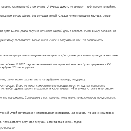
 говорят, как именно об этом думать. А будешь думать по-другому – тебя просто не поймут.
женщинам делать аборты без согласия мужей. Следуя логике господина Крутова, можно
и Дима Билан (слава богу!) не начинают каждый день с вопроса «А как я могу повлиять на
и к этому располагают. Только никто из нас и подумать не мог, что возможность
ах нового приоритетного национального проекта «Доступные россиянки» проводить массовые
ого ребенка. В 2007 году так называемый «материнский капитал» будет приравнен к 250
т добрых 320 тысяч рублей
уме, где он может рассчитывать на одобрение, помощь, поддержку.
сят соседи. Игорь не может самостоятельно передвигаться, он год, как прикован к
то, чтобы сделать ремонт в квартире, и как он говорит: «Так и умру с грязным потолком»,
 понять невозможно. Самородков у вас, конечно, тоже много, но возможность почувствовать
усский музей фотографии и нижегородская фотошкола. И я решила, что мне снова пора в
, чтобы отвести беду. Все девушки, хотя бы раз в жизни, гадали
уществование