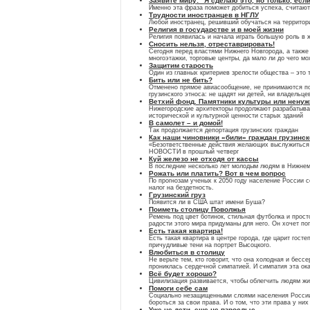
Заявите миру: "Я сделаю это, но только, есл
Именно эта фраза поможет добиться успеха, считают
Трудности иностранцев в НГЛУ
Любой иностранец, решивший обучаться на территории
Религия в государстве и в моей жизни
Религия появилась и начала играть большую роль в ж
Сносить нельзя, отреставрировать!
Сегодня перед властями Нижнего Новгорода, а также
многоэтажки, торговые центры, да мало ли до чего м
Защитим старость
Один из главных критериев зрелости общества – это 
Бить или не бить?
Отменено прямое авиасообщение, не принимаются по
грузинского этноса: не щадят ни детей, ни владельце
Ветхий фонд. Памятники культуры или нену
Нижегородские архитекторы продолжают разрабатыват
исторической и культурной ценности старых зданий
В самолет – и домой!
Так продолжается депортация грузинских граждан
Как наши чиновники «били» граждан грузинс
«Безответственные действия желающих выслужиться ч
НОВОСТИ в прошлый четверг
Куй железо не отходя от кассы
В последние несколько лет молодым людям в Нижнем
Рожать или платить? Вот в чем вопрос
По прогнозам ученых к 2050 году население России 
налог на бездетность.
Грузинский груз
Появится ли в США штат имени Буша?
Поиметь столицу Поволжья
Ремень под цвет ботинок, стильная футболка и прост
радости этого мира придуманы для него. Он хочет по
Есть такая квартира!
Есть такая квартира в центре города, где царит гос
причудливые тени на портрет Высоцкого.
Влюбиться в столицу
Не верьте тем, кто говорит, что она холодная и бесс
прониклась сердечной симпатией. И симпатия эта ок
Всё будет хорошо?
Цивилизация развивается, чтобы облегчить людям жи
Помоги себе сам
Социально незащищенными слоями населения России вс
бороться за свои права. И о том, что эти права у них
Уже не дети, еще не взрослые