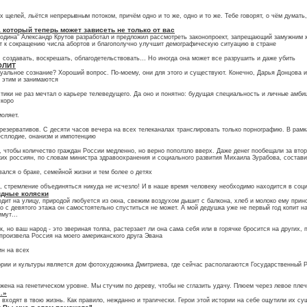
 щелей, льётся непрерывным потоком, причём одно и то же, одно и то же. Тебе говорят, о чём думать,
а который теперь может зависеть не только от вас
Родина" Александр Крутов разработал и предложил рассмотреть законопроект, запрещающий замужним 
т к сокращению числа абортов и благополучно улучшит демографическую ситуацию в стране
, создавать, воскрешать, облагодетельствовать… Но иногда она может все разрушить и даже убить
ОЛИТ
альное сознание? Хороший вопрос. По-моему, они для этого и существуют. Конечно, Дарья Донцова ил
и этим и занимаются
ики не раз мечтал о карьере телеведущего. Да оно и понятно: будущая специальность и личные амбици
скоро
моляет.
езервативов. С десяти часов вечера на всех телеканалах транслировать только порнографию. В рамк
бесплодие, онанизм и импотенцию
 чтобы количество граждан России медленно, но верно поползло вверх. Даже денег пообещали за втор
ких россиян, по словам министра здравоохранения и социального развития Михаила Зурабова, состави
вался о браке, семейной жизни и тем более о детях
, стремление объединяться никуда не исчезло! И в наше время человеку необходимо находится в соци
лидные коляски
одит на улицу, природой любуется из окна, свежим воздухом дышит с балкона, хлеб и молоко ему прино
то с девятого этажа он самостоятельно спуститься не может. А мой дедушка уже не первый год копит на 
нимут…
, но ваш народ - это звериная толпа, растерзает ли она сама себя или в горячке бросится на других,
 произвела Россия на моего американского друга Эвана
ин на всех
рии и культуры является дом фотохудожника Дмитриева, где сейчас располагаются Государственный Р
жена на генетическом уровне. Мы стучим по дереву, чтобы не сглазить удачу. Плюем через левое плечо
…»
входят в твою жизнь. Как правило, нежданно и трагически. Герои этой истории на себе ощутили их с