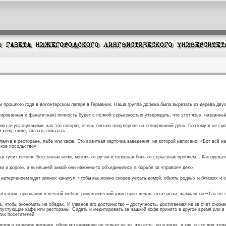
прошлого года в волонтерском лагере в Германии. Наша группа должна была вырезать из дерева двух
тированная и фанатичная) личность будет с полной серьёзностью утверждать, что этот язык, названный
м сочувствующими, как это говорят, очень сильно популярная на сегодняшний день. Поэтому я не смо
 хочу, ниже, сказать-показать.
ланча в ресторане, пабе или кафе. Это визитная карточка заведения, на которой написано: «Вот всё 
ское посольство»
наступит летняя. Бессонные ночи, мозоль от ручки и головная боль от серьезных проблем… Как одеват
аки и дороги, а нынешней зимой они наконец-то объединились в борьбе за «правое» дело
 нетерпением ждет зимних каникул, чтобы как можно скорее уехать домой, обнять родных и близких и о
 объятия, признания в вечной любви, романтический ужин при свечах, алые розы, шампанское+Так по
 чтобы экономить на обедах. И главное его достоинство – доступность, достигаемая не за счет сниж
 пустующие кафе или рестораны. Сидеть и медитировать за чашкой кофе принято в другое время или в
гих посетителей
я о культуре питания, обращал внимание не только на то, что есть, но и когда, и как, и что при это