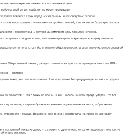
помогает найти единомышленников в поставленной цели
х рабочих дней со дня прибытия по месту проживания
 человека появился страх перед неизведанным, и как следствие религия
и экскаваторы сравняют «пожилые» постройки с землей, а на их месте будут красоваться
абильности и перспективы. 1 октября мы отмечаем День пожилого человека
ал со времен холодной войны, тотальным проверкам подвергнуты все представители
орода не могли не остаться без внимания общественности, вызвав многочисленные споры об
влении Общественной палаты, распространенном на пресс-конференции в агентстве РИА-
фессию – фриланс
епутаты знают, как спасти положение. Они предлагают беспрецедентную акцию – возродить
к он двигается! Я бы с таким не прочь…» Он – король ночного города, уверен, что все
ы рок - музыкантов, а чёрные бумажные снежинки, подвешенные на леске, отбрасывают
о, отчасти это и правда. Возможно, кого-то она и невзлюбила, но лично ко мне сразу
 постоянной нехватке денег, что смотрят с удивлением, когда им предлагают хоть как-то
ы облегчить им жизнь