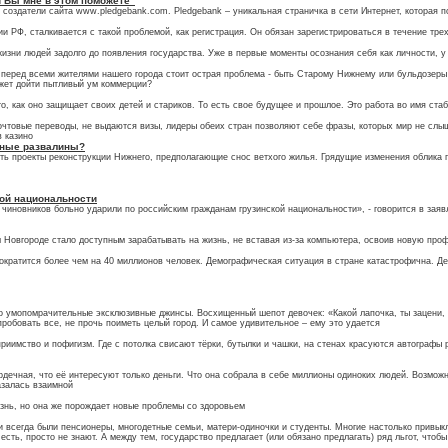
и Вы мне в этом поможете"
 создатели сайта www.pledgebank.com. Pledgebank – уникальная страничка в сети Интернет, которая 
 РФ, сталкивается с такой проблемой, как регистрация. Он обязан зарегистрироваться в течение тре
изни людей задолго до появления государства. Уже в первые моменты осознания себя как личности, у
 перед всеми жителями нашего города стоит острая проблема - быть Старому Нижнему или бульдозеры 
ожет дойти пытливый ум коммерции?
то, как оно защищает своих детей и стариков. То есть свое будущее и прошлое. Это работа во имя ст
чтовые переводы, не выдаются визы, лидеры обеих стран позволяют себе фразы, которых мир не слыш
в казино
жные развалины?
ь проекты реконструкции Нижнего, предполагающие снос ветхого жилья. Грядущие изменения облика г
кой национальности
иновников больно ударили по российским гражданам грузинской национальности», - говорится в зая
 Новгороде стало доступным зарабатывать на жизнь, не вставая из-за компьютера, освоив новую про
сократится более чем на 40 миллионов человек. Демографическая ситуация в стране катастрофична. Д
о умопомрачительные эксклюзивные джинсы. Восхищенный шепот девочек: «Какой лапочка, ты зацени, ка
пробовать все, не прочь поиметь целый город. И самое удивительное – ему это удается
теприимство и пофигизм. Где с потолка свисают тёрки, бутылки и чашки, на стенах красуются автограф
ердечная, что её интересуют только деньги. Что она собрала в себе миллионы одиноких людей. Возможн
азалась взаимной
знь, но она же порождает новые проблемы со здоровьем
егда были пенсионеры, многодетные семьи, матери-одиночки и студенты. Многие настолько привыкли к
 есть, просто не знают. А между тем, государство предлагает (или обязано предлагать) ряд льгот, чтоб