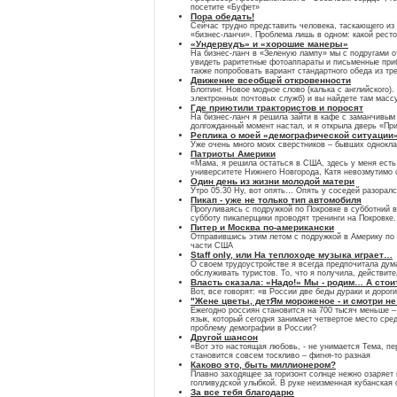
посетите «Буфет»
Пора обедать!
Сейчас трудно представить человека, таскающего из
«бизнес-ланчи». Проблема лишь в одном: какой ресто
«Ундервудъ» и «хорошие манеры»
На бизнес-ланч в «Зеленую лампу» мы с подругами о
увидеть раритетные фотоаппараты и письменные при
также попробовать вариант стандартного обеда из т
Движение всеобщей откровенности
Блоггинг. Новое модное слово (калька с английского
электронных почтовых служб) и вы найдете там мас
Где приютили трактористов и поросят
На бизнес-ланч я решила зайти в кафе с заманчивым 
долгожданный момент настал, и я открыла дверь «Пр
Реплика о моей «демографической ситуации
Уже очень много моих сверстников – бывших одноклас
Патриоты Америки
«Мама, я решила остаться в США, здесь у меня есть 
университете Нижнего Новгорода, Катя невозмутимо о
Один день из жизни молодой матери
Утро 05.30 Ну, вот опять… Опять у соседей разорался
Пикап - уже не только тип автомобиля
Прогуливаясь с подружкой по Покровке в субботний 
субботу пикаперщики проводят тренинги на Покровке.
Питер и Москва по-американски
Отправившись этим летом с подружкой в Америку по п
части США
Staff only, или На теплоходе музыка играет…
О своем трудоустройстве я всегда предпочитала дума
обслуживать туристов. То, что я получила, действит
Власть сказала: «Надо!» Мы - родим… А стоит
Вот, все говорят: «в России две беды дураки и доро
"Жене цветы, детЯм мороженое - и смотри не
Ежегодно россиян становится на 700 тысяч меньше – 
язык, который сегодня занимает четвертое место сре
проблему демографии в России?
Другой шансон
«Вот это настоящая любовь, - не унимается Тема, п
становится совсем тоскливо – фигня-то разная
Каково это, быть миллионером?
Плавно заходящее за горизонт солнце нежно озаряет
голливудской улыбкой. В руке неизменная кубанская
За все тебя благодарю