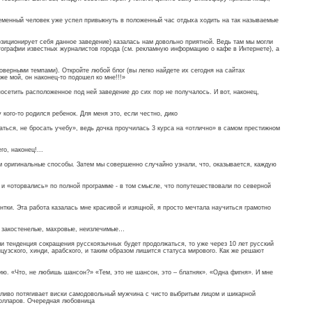
ременный человек уже успел привыкнуть в положенный час отдыха ходить на так называемые
озиционирует себя данное заведение) казалась нам довольно приятной. Ведь там мы могли
ографии известных журналистов города (см. рекламную информацию о кафе в Интернете), а
верными темпами). Откройте любой блог (вы легко найдете их сегодня на сайтах
 мой, он наконец-то подошел ко мне!!!»
осетить расположенное под ней заведение до сих пор не получалось. И вот, наконец,
кого-то родился ребенок. Для меня это, если честно, дико
аться, не бросать учебу», ведь дочка проучилась 3 курса на «отлично» в самом престижном
о, наконец!...
м оригинальные способы. Затем мы совершенно случайно узнали, что, оказывается, каждую
 и «оторвались» по полной программе - в том смысле, что попутешествовали по северной
нтки. Эта работа казалась мне красивой и изящной, я просто мечтала научиться грамотно
 - закостенелые, махровые, неизлечимые…
ли тенденция сокращения русскоязычных будет продолжаться, то уже через 10 лет русский
цузского, хинди, арабского, и таким образом лишится статуса мирового. Как же решают
ию. «Что, не любишь шансон?» «Тем, это не шансон, это – блатняк». «Одна фигня». И мне
пливо потягивает виски самодовольный мужчина с чисто выбритым лицом и шикарной
 долларов. Очередная любовница