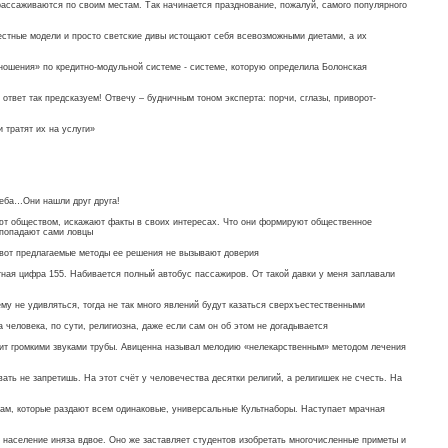
рассаживаются по своим местам. Так начинается празднование, пожалуй, самого популярного
естные модели и просто светские дивы истощают себя всевозможными диетами, а их
тношения» по кредитно-модульной системе - системе, которую определила Болонская
твет так предсказуем! Отвечу – будничным тоном эксперта: порчи, сглазы, приворот-
 тратят их на услуги»
 неба…Они нашли друг друга!
уют обществом, искажают факты в своих интересах. Что они формируют общественное
о попадают сами ловцы
 вот предлагаемые методы ее решения не вызывают доверия
ная цифра 155. Набивается полный автобус пассажиров. От такой давки у меня заплавали
му не удивляться, тогда не так много явлений будут казаться сверхъестественными
да человека, по сути, религиозна, даже если сам он об этом не догадывается
лит громкими звуками трубы. Авиценна называл мелодию «нелекарственным» методом лечения
ать не запретишь. На этот счёт у человечества десятки религий, а религишек не счесть. На
рам, которые раздают всем одинаковые, универсальные Культнаборы. Наступает мрачная
т население иняза вдвое. Оно же заставляет студентов изобретать многочисленные приметы и