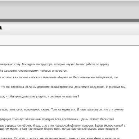
метровую сову. Мы ждали инструктора, который научил бы нас работе по дереву
 в заголовке «экзотическим», таковым и является.
г остаться в стороне и посетил заведение «Бирка» на Верхневолжской набережной, где
на что мы способны, если Вы дорожите своим временем, деньгами и желудком». Я рискнул тем,
ься, чтобы преподавателю угодить, и экзамен не завалить?
существить свою новогоднюю сказку. Того же ждала и я. И надо признаться, что эти зимние
 традиции отмечают неизменный праздник всех влюбленных - День Святого Валентина
ения сервиса или объема блюд, а за счет чрезвычайной популярности. Время бизнес-ланчей с
 другом месте, а там, где подают бизнес-ланч, лучше быстренько съесть свою порцию и
м говорить. Если вы, следуя советам героя-ученого, цените саму атмосферу приема пищи,