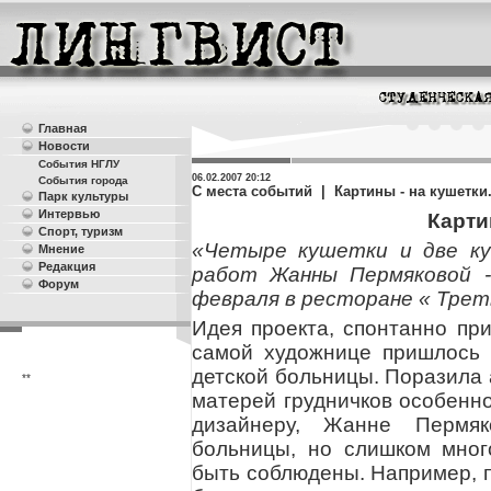
Главная
Новости
События НГЛУ
06.02.2007
20:12
События города
С места событий | Картины - на кушетки
Парк культуры
Интервью
Карти
Спорт, туризм
«Четыре кушетки и две ку
Мнение
Редакция
работ Жанны Пермяковой -
Форум
февраля в ресторане « Третья
Идея проекта, спонтанно при
самой художнице пришлось 
детской больницы. Поразила 
**
матерей грудничков особенн
дизайнеру, Жанне Пермя
больницы, но слишком мног
быть соблюдены. Например, п