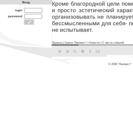
Кроме благородной цели помо
Вход
и просто эстетический хара
login
организовывать не планирует
password
бессмысленными для себя- п
не испытывает.
Проекты
|
Газета "Лингвист"
|
Новости
|
С места событий
© 2006 "Лингвист"