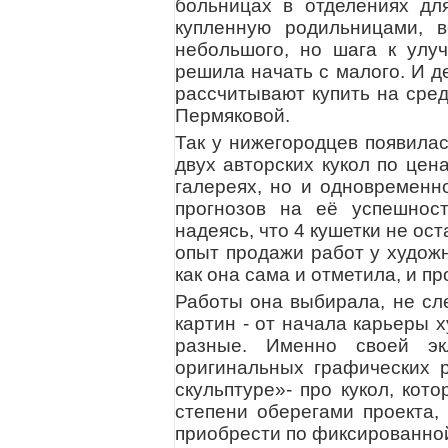
больницах в отделениях дл
купленную родильницами, 
небольшого, но шага к улу
решила начать с малого. И д
рассчитывают купить на сре
Пермяковой.
Так у нижегородцев появилас
двух авторских кукол по це
галереях, но и одновременн
прогнозов на её успешност
надеясь, что 4 кушетки не ос
опыт продажи работ у худож
как она сама и отметила, и п
Работы она выбирала, не сл
картин - от начала карьеры 
разные. Именно своей эк
оригинальных графических р
скульптуре»- про кукол, ко
степени оберегами проекта,
приобрести по фиксированно