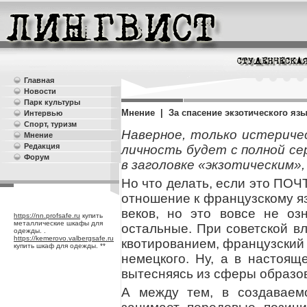
Главная
Новости
Парк культуры
Мнение | За спасение экзотического язы
Интервью
Спорт, туризм
Наверное, только истеричес
Мнение
Редакция
личность будет с полной с
Форум
в заголовке «экзотическим»,
Но что делать, если это ПОЧ
отношение к французскому я
веков, но это вовсе не оз
https://nn.profsafe.ru
купить
металлические шкафы для
остальные. При советской в
одежды. .
https://kemerovo.valbergsafe.ru
квотированием, французский 
купить шкаф для одежды. **
немецкого. Ну, а в настоящ
вытесняясь из сферы образо
А между тем, в создаваем