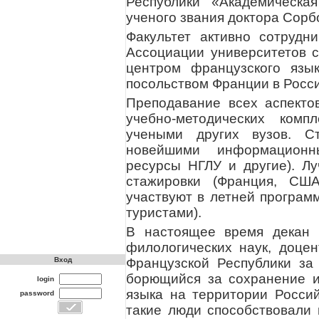
Республики «Академическа
ученого звания доктора Сорб
Факультет активно сотрудн
Ассоциации университетов 
центром французского язы
посольством Франции в Росс
Преподавание всех аспекто
учебно-методических комп
учеными других вузов. С
новейшими информационн
ресурсы НГЛУ и другие). Л
стажировки (Франция, США
участвуют в летней програм
туристами).
В настоящее время декан 
филологических наук, доце
Французской Республики за 
Вход
борющийся за сохранение и
login
языка на территории Росси
password
такие люди способствовали