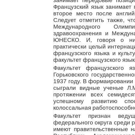
занимает передовые позици
Французский язык занимает 
второе место после англий
Следует отметить также, ч
Международного Олимп
здравоохранения и Междун
ЮНЕСКО. И, говоря о ниж
практически целый интернац
французского языка и культ
факультет французского язык
Факультет французского 
Горьковского государственн
1937 году. В формаировании
сыграли видные ученые Л.М
протяжении всех семидеся
успешному развитию спос
колоссальная работоспособно
Факультет признан ведущ
федерального округа среди 
имеют правительственные н