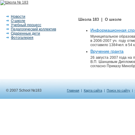
Новости
Школа 183 | О школе
О школе
Учебный процесс
Педагогический коллектив
Информационная спр
Одаренные дети
Муниципальное образова
Фотогалерея
в 2006-2007 уч. году от
составило 1384чел. в 54 к
Вручение гранта
26 августа 2007 года на
В.П. Шанцевым Дипломов
согласно Приказу Минобр
© 2007 School №183
Главная
|
Карта сайта
|
Поиск по сайту
|