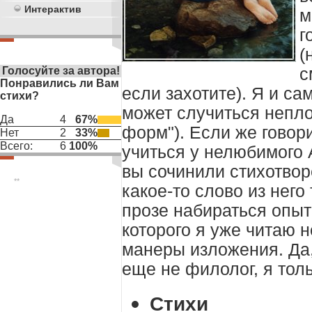
Интерактив
м
г
(
с
Голосуйте за автора!
Понравились ли Вам
если захотите). Я и са
стихи?
может случиться непл
Да
4
67%
форм"). Если же говори
Нет
2
33%
Всего:
6
100%
учиться у нелюбимого 
вы сочинили стихотвор
**
какое-то слово из него
прозе набираться опыт
которого я уже читаю н
манеры изложения. Да, 
еще не филолог, я тол
Стихи