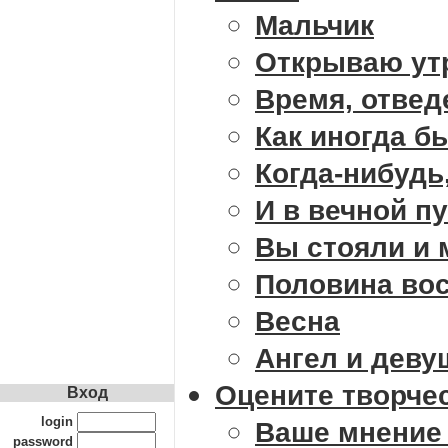
Мальчик
Открываю утр
Время, отведе
Как иногда бы
Когда-нибудь,
И в вечной пу
Вы стояли и 
Половина вос
Весна
Ангел и деву
Оцените творче
Вход
login
Ваше мнение 
password