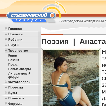
Главная
Новости
Поэзия | Анаста
Рубрики
PlayDJ
Н
Творчество
Книги
т
Поэзия
н
Проза
Новые авторы
т
Литературный
с
форум
Фотогалереи
з
Проекты
м
Вузы
д
Полезное
в
Форумы