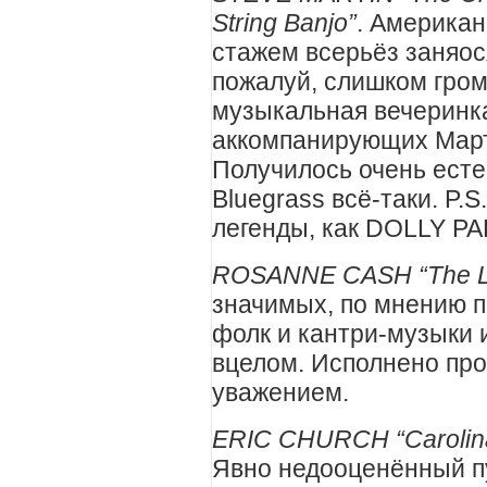
String Banjo”
. Американ
стажем всерьёз заняос
пожалуй, слишком гром
музыкальная вечеринка
аккомпанирующих Март
Получилось очень есте
Bluegrass
всё-таки. P.S
легенды, как DOLLY P
ROSANNE CASH “The Li
значимых, по мнению п
фолк и кантри-музыки 
вцелом. Исполнено пр
уважением.
ERIC CHURCH “
Caroli
Явно недооценённый пу