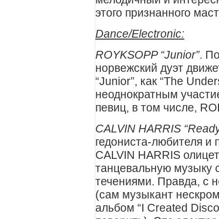
этого признанного маст
Dance
/
Electronic
:
ROYKSOPP “Junior”
. П
норвежский дуэт движе
“Junior”, как “The Unde
неоднократным участи
певиц, в том числе, R
CALVIN HARRIS “Ready
гедониста-любителя и
CALVIN HARRIS олицет
танцевальную музыку 
течениями. Правда, с 
(сам музыкант нескро
альбом “I Created Disc