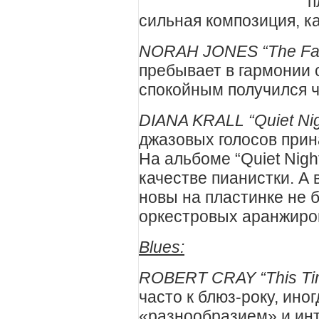
п
сильная композиция, как
NORAH JONES “The Fal
пребывает в гармонии 
спокойным получился 
DIANA KRALL “Quiet Nig
джазовых голосов при
На альбоме “Quiet Nigh
качестве пианистки. А 
новы на пластинке не 
оркестровых аранжиро
Blues:
ROBERT CRAY “This Ti
часто к блюз-року, ино
«разнообразием» и инт