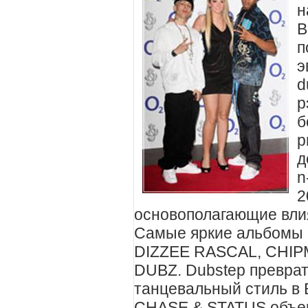
н
В
п
э
d
р
б
р
д
n
2
основополагающие влия
Самые яркие альбомы 
DIZZEE RASCAL, CHIP
DUBZ. Dubstep превра
танцевальный стиль в 
CHASE & STATUS объек