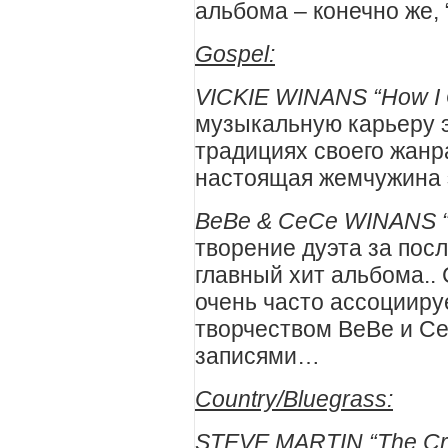
альбома – конечно же, “
Gospel:
VICKIE WINANS “How I 
музыкальную карьеру э
традициях своего жанра
настоящая жемчужина 
BeBe & CeCe WINANS “St
творение дуэта за посл
главный хит альбома..
очень часто ассоцииру
творчеством BeBe и Ce
записями…
Country/Bluegrass:
STEVE MARTIN “The Cro