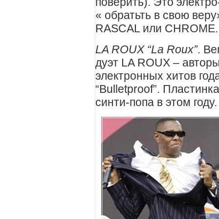
поверить). Это электро
« обратьть в свою веру
RASCAL или CHROME.
LA ROUX
“
La Roux
”
. Be
дуэт
LA ROUX
– авторы
электронных хитов года –
“Bulletproof”. Пласти
синти-попа в этом году.