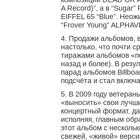
A Record)”, а в “Sugar
EIFFEL 65 “Blue”. Нео
“Frover Young” ALPHAVI
4. Продажи альбомов, 
настолько, что почти 
тиражами альбомов «по
назад и более). В резул
парад альбомов Billbo
подсчёта и стал включа
5. В 2009 году ветеран
«выносить» свои лучш
концертный формат, да
исполняя, главным обра
этот альбом с несколь
свежей, «живой» верси