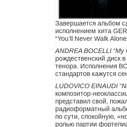
Завершается альбом 
исполнением хита G
“You’ll Never Walk Alone
ANDREA BOCELLI “My C
рождественский диск в 
тенора. Исполнения B
стандартов кажутся с
LUDOVICO EINAUDI “Ni
композитор-неоклассиц
представил свой, пожа
радиоформатный альбо
по сути, спокойную, «н
ролью партии фортепиа