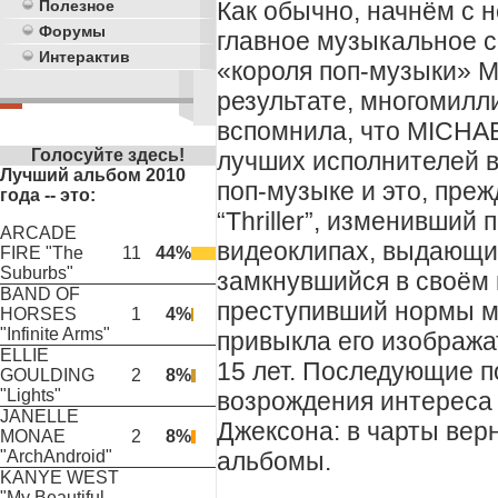
Как обычно, начнём с 
Полезное
Форумы
главное музыкальное с
Интерактив
«короля поп-музыки» М
результате, многомил
вспомнила, что MICHA
Голосуйте здесь!
лучших исполнителей в 
Лучший альбом 2010
поп-музыке и это, преж
года -- это:
“Thriller”, изменивший
ARCADE
видеоклипах, выдающи
FIRE "The
11
44%
Suburbs"
замкнувшийся в своём 
BAND OF
преступивший нормы м
HORSES
1
4%
"Infinite Arms"
привыкла его изобража
ELLIE
15 лет. Последующие п
GOULDING
2
8%
"Lights"
возрождения интереса 
JANELLE
Джексона: в чарты верн
MONAE
2
8%
альбомы.
"ArchAndroid"
KANYE WEST
"My Beautiful