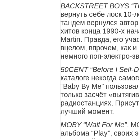
BACKSTREET BOYS “Thi
вернуть себе лоск 10-л
тандем вернулся автор
хитов конца 1990-х на
Martin. Правда, его уч
вцелом, впрочем, как 
немного поп-электро-з
50CENT “Before I Self-D
каталоге некогда самог
“Baby By Me” пользов
только засчёт «вытяги
радиостанциях. Прису
лучший момент.
MOBY “Wait For Me”
. M
альбома “Play”, своих 