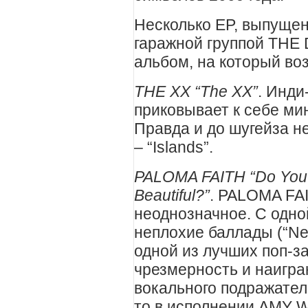
Несколько EP, выпущен
гаражной группой THE
альбом, на который во
THE XX “The XX”
. Инди
приковывает к себе ми
Правда и до шугейза н
– “Islands”.
PALOMA FAITH “Do You 
Beautiful?”
. PALOMA FAI
неоднозначное. С одно
неплохие баллады (“Ne
одной из лучших поп-за
чрезмерность и наигра
вокального подражатель
то в исполнении AMY