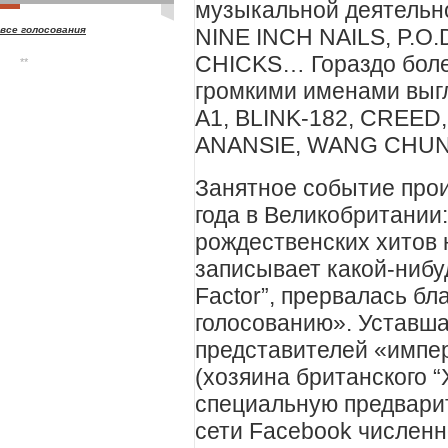
музыкальной деятельн
NINE INCH NAILS, P.O.
все голосования
CHICKS… Гораздо бол
**
громкими именами выгл
A1, BLINK-182, CREED,
ANANSIE, WANG CHU
Занятное событие про
года в Великобритании
рождественских хитов 
записывает какой-нибу
Factor”, прервалась бл
голосованию». Уставша
представителей «импе
(хозяина британского “X
специальную предварит
сети Facebook численн