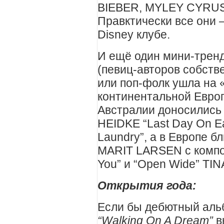
BIEBER, MYLEY CYRU
Правктически все они 
Disney клубе.
И ещё один мини-тренд
(певиц-авторов собств
или поп-фолк ушла на 
континентальной Европ
Австралии доносились 
HEIDKE “Last Day On Ea
Laundry”, а в Европе 
MARIT LARSEN с композ
You” и “Open Wide” TIN
Открытия года:
Если бы дебютный ал
“Walking On A Dream”
в