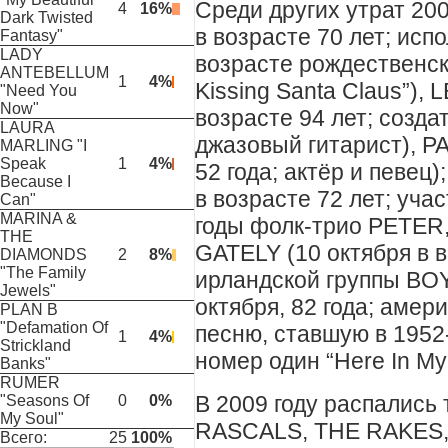
Среди других утрат 20
4
16%
Dark Twisted
в возрасте 70 лет; исп
Fantasy"
LADY
возрасте рождественс
ANTEBELLUM
1
4%
Kissing Santa Claus”), 
"Need You
Now"
возрасте 94 лет; созда
LAURA
джазовый гитарист), P
MARLING "I
Speak
1
4%
52 года; актёр и певе
Because I
в возрасте 72 лет; уча
Can"
MARINA &
годы фолк-трио PETER
THE
GATELY (10 октября в в
DIAMONDS
2
8%
"The Family
ирландской группы BO
Jewels"
октября, 82 года; амер
PLAN B
"Defamation Of
песню, ставшую в 195
1
4%
Strickland
номер один “Here In My
Banks"
RUMER
В 2009 году распались 
"Seasons Of
0
0%
My Soul"
RASCALS, THE RAKES,
Всего:
25
100%