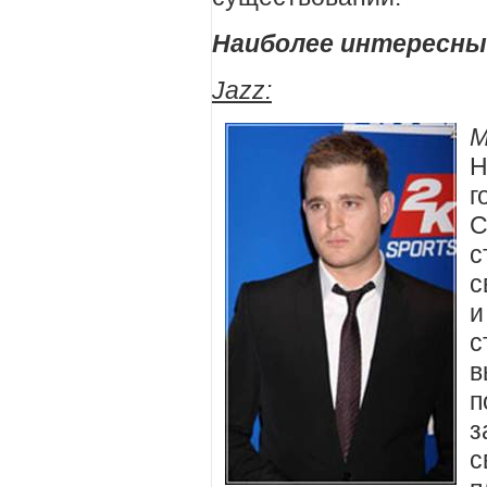
Наиболее интересны
Jazz
:
M
Н
г
С
с
с
и
с
в
п
з
с