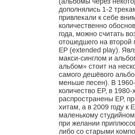
(альбомы через некото
дополнялись 1-2 трека
привлекали к себе вним
количественно обосно
года, можно считать в
отошедшего на второй
EP (extended play). Яв
макси-синглом и альб
альбом» стоит на неск
самого дешёвого альбом
меньше песен). В 1960
количество EP, в 1980
распространены EP, пр
хитам, а в 2009 году к 
маленькому студийному
при желании приплюсо
либо со старыми компо