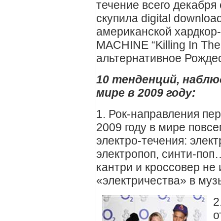
течение всего декабря
скупила digital downlo
американской хардкор
MACHINE “Killing In Th
альтернативное Рождес
10 тенденций, набл
мире в 2009 году:
1. Рок-направления пер
2009 году в мире повс
электро-течения: элект
электропоп, синти-поп
кантри и кроссовер не
«электричества» в музы
2
о