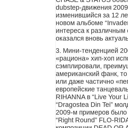
dubstep-движения 2009 
изменившийся за 12 ле
новом альбоме “Invader
интереса к различным 
оказался вновь актуал
3. Мини-тенденцией 20
«рациона» хип-хоп исп
сэмплировали, преиму
американский фанк, то
или даже частично «пе
европейские танцевальн
RIHANNA в “Live Your L
“Dragostea Din Tei” мо
2009-м примеров было 
“Right Round” FLO-RID
композиции DEAD OR AL