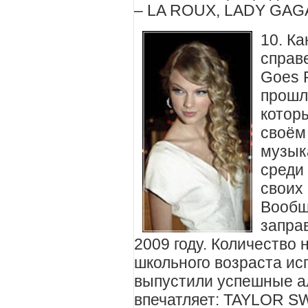
–
LA ROUX
, LADY GAG
10. Ка
справ
Goes 
прошл
котор
своём
музык
среди
своих 
Вообщ
запра
2009 году. Количество
школьного возраста ис
выпустили успешные ал
впечатляет: TAYLOR S