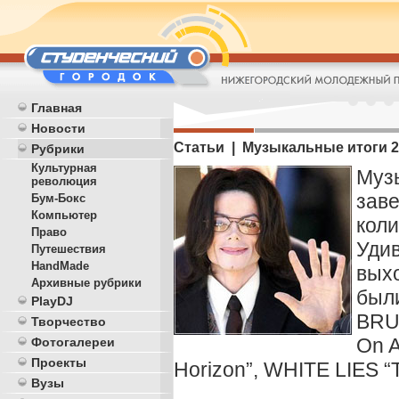
Главная
Новости
Статьи | Музыкальные итоги 2
Рубрики
Культурная
Муз
революция
зав
Бум-Бокс
Компьютер
коли
Право
Уди
Путешествия
HandMade
вых
Архивные рубрики
были
PlayDJ
BRU
Творчество
On A
Фотогалереи
Проекты
Horizon”, WHITE LIES “
Вузы