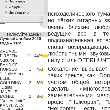
Полезное
Форумы
психоделического тум
Интерактив
но лёгких гитарных з
очень близкие любит
ведущие всё в те
Голосуйте здесь!
Лучший альбом 2010
подсознательная есте
года -- это:
снова возвращающих
ARCADE
любопытными звуковы
FIRE "The
11
44%
силу стиля DEERHUNT
Suburbs"
BAND OF
Сожаление вызывает 
HORSES
1
4%
"Infinite Arms"
таких треков, как “Don’
ELLIE
учётом общей нето
GOULDING
2
8%
"Lights"
сделать «многосл
JANELLE
замечательными мело
MONAE
2
8%
вроде “Helicopter”, 
"ArchAndroid"
KANYE WEST
“Helicopter” есть 
"My Beautiful