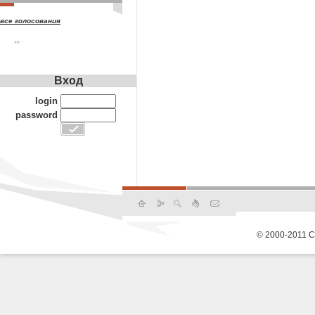
все голосования
**
Вход
login
password
© 2000-2011 С