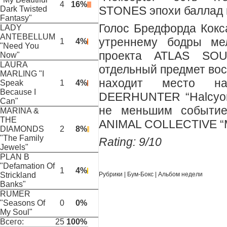
4
16%
STONES эпохи баллад п
Dark Twisted
Fantasy"
Голос Бредфорда Кокса
LADY
ANTEBELLUM
утреннему бодры ме
1
4%
"Need You
проекта ATLAS SO
Now"
LAURA
отдельный предмет вос
MARLING "I
находит место н
Speak
1
4%
Because I
DEERHUNTER “Halcyon 
Can"
не меньшим событие
MARINA &
THE
ANIMAL COLLECTIVE “Me
DIAMONDS
2
8%
"The Family
Rating: 9/10
Jewels"
PLAN B
"Defamation Of
1
4%
Strickland
Рубрики
|
Бум-Бокс
|
Альбом недели
Banks"
RUMER
"Seasons Of
0
0%
My Soul"
Всего:
25
100%