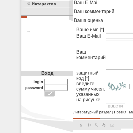
Ваш E-Mail
Интерактив
Ваш комментарий
Ваша оценка
Ваше имя [*]
**
Ваш E-Mail
Ваш
комментарий
защитный
Вход
код [*]
login
введите
password
сумму чисел,
указанных
на рисунке
Литературный раздел
|
Поэзия
|
М