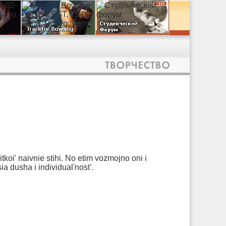
itkoi' naivnie stihi. No etim vozmojno oni i
ia dusha i individual'nost'.