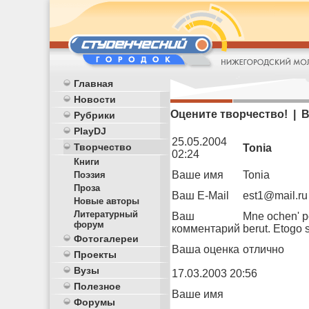
Главная
Новости
Оцените творчество! | 
Рубрики
PlayDJ
25.05.2004
Творчество
Tonia
02:24
Книги
Ваше имя
Tonia
Поэзия
Проза
Ваш E-Mail
est1@mail.ru
Новые авторы
Литературный
Ваш
Mne ochen' pon
форум
комментарий
berut. Etogo s
Фотогалереи
Ваша оценка
отлично
Проекты
Вузы
17.03.2003 20:56
Полезное
Ваше имя
Форумы