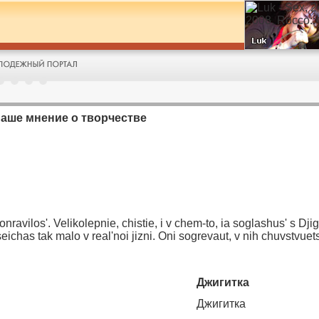
Ваше мнение о творчестве
ravilos'. Velikolepnie, chistie, i v chem-to, ia soglashus' s Djig
eichas tak malo v real'noi jizni. Oni sogrevaut, v nih chuvstvuets
Джигитка
Джигитка