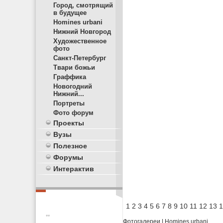
Город, смотрящий
в будущее
Homines urbani
Нижний Новгород
Художественное
фото
Санкт-Петербург
Твари божьи
Граффика
Новогодний
Нижний...
Портреты
Фото форум
Проекты
Вузы
Полезное
Форумы
Интерактив
1
2
3
4
5
6
7
8
9
10
11
12
13
1
**
Фотогалереи
|
Homines urbani