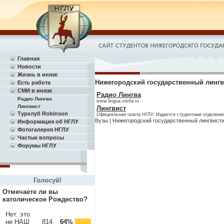
Главная
Новости
Жизнь в инязе
Нижегородский государственный лингв
Есть работа
СМИ в инязе
Радио Лингва
Радио Лингва
www.lingua.stinfa.ru
Лингвист
Лингвист
Турклуб Robinson
Официальная газета НГЛУ. Издается студентами отделения
Вузы
|
Нижегородский государственный лингвист
Информация об НГЛУ
Фотогалерея НГЛУ
Частые вопросы
Форумы НГЛУ
Голосуй!
Отмечаете ли вы
католическое Рождество?
Нет. это
не НАШ
814
64%