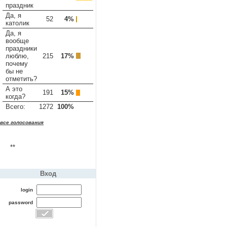
праздник
Да, я
52
4%
католик
Да, я
вообще
праздники
люблю,
215
17%
почему
бы не
отметить?
А это
191
15%
когда?
Всего:
1272
100%
все голосования
**
Вход
login
password