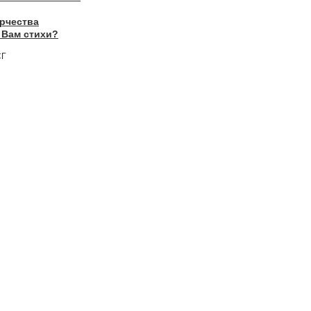
рчества
 Вам стихи?
СГ