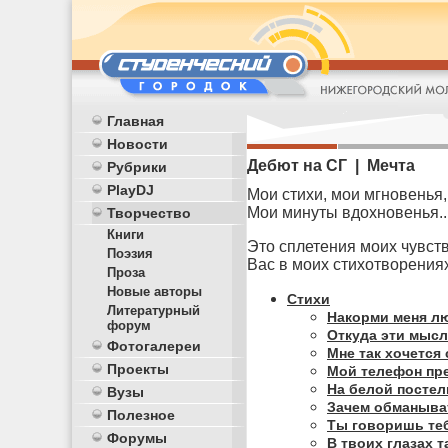
Главная
Новости
Дебют на СГ | Мечта
Рубрики
PlayDJ
Мои стихи, мои мгновенья,
Мои минуты вдохновенья..
Творчество
Книги
Это сплетения моих чувств
Поэзия
Вас в моих стихотворениях.
Проза
Новые авторы
Стихи
Литературный
Накорми меня 
форум
Откуда эти мыс
Фотогалереи
Мне так хочется
Проекты
Мой телефон пре
На белой постел
Вузы
Зачем обманыват
Полезное
Ты говоришь теб
Форумы
В твоих глазах 