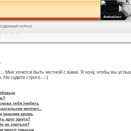
.
... Мне хочется быть честной с вами. Я хочу, чтобы вы услы
 Не судите строго...:-)
любовью
ли?
 снова тебя любить
дательски молчит...
и красная кровь
ь друг друга?
е не спиться?
так много смысла