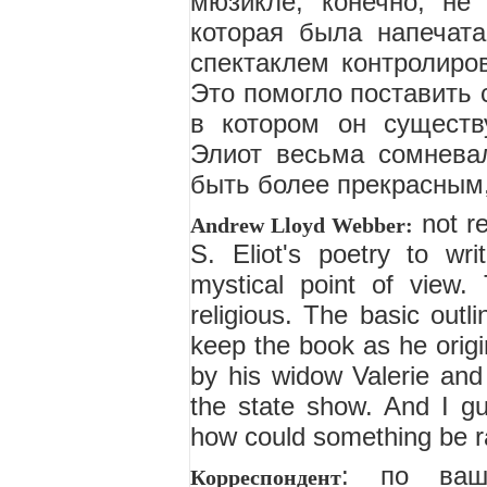
мюзикле, конечно, не 
которая была напечата
спектаклем контролиро
Это помогло поставить 
в котором он существ
Элиот весьма сомневал
быть более прекрасным,
not re
Andrew Lloyd Webber:
S. Eliot's poetry to wri
mystical point of view.
religious. The basic outli
keep the book as he origin
by his widow Valerie and
the state show. And I gu
how could something be ra
: по ваш
Корреспондент