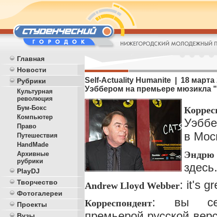
Главная
Новости
Self-Actuality Humanite | 18 мар
Рубрики
Уэббером на премьере мюзикла "
Культурная
революция
Бум-Бокс
Коррес
Компьютер
Уэббе
Право
в Мос
Путешествия
HandMade
Эндрю
Архивные
рубрики
здесь
PlayDJ
: it's g
Творчество
Andrew Lloyd Webber
Фотогалереи
: вы сег
Корреспондент
Проекты
премьерой русской верс
Вузы