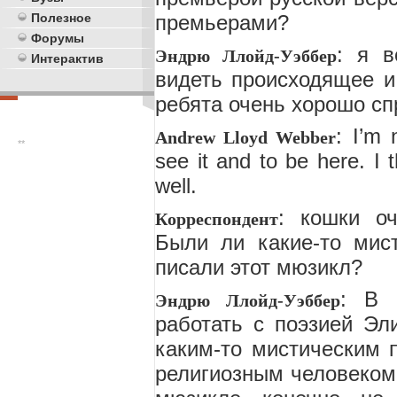
премьерами?
Полезное
Форумы
: я 
Эндрю Ллойд-Уэббер
Интерактив
видеть происходящее и
ребята очень хорошо сп
: I’m 
Andrew Lloyd Webber
**
see it and to be here. I t
well.
: кошки оч
Корреспондент
Были ли какие-то мист
писали этот мюзикл?
: В 
Эндрю Ллойд-Уэббер
работать с поэзией Эл
каким-то мистическим 
религиозным человеком