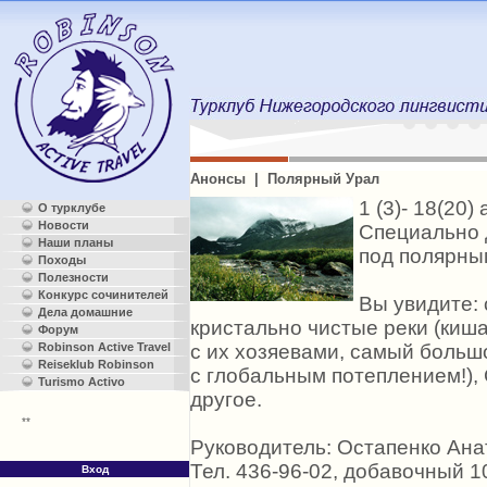
Анонсы | Полярный Урал
1 (3)- 18(20
О турклубе
Новости
Специально д
Наши планы
под полярны
Походы
Полезности
Конкурс сочинителей
Вы увидите: 
Дела домашние
кристально чистые реки (киш
Форум
с их хозяевами, самый большо
Robinson Active Travel
Reiseklub Robinson
с глобальным потеплением!),
Turismo Activo
другое.
**
Руководитель: Остапенко Ан
Тел. 436-96-02, добавочный 1
Вход