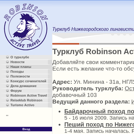
Турклуб Robinson Ac
О турклубе
Добавляйте свои комментари
Новости
Наши планы
Если есть желание что-то обс
Походы
Полезности
Адрес:
Ул. Минина - 31а, НГЛ
Конкурс сочинителей
Дела домашние
Руководитель турклуба:
Ос
Форум
добавочный 103
Robinson Active Travel
Ведущий данного раздела:
Reiseklub Robinson
Turismo Activo
Байдарочный поход по
**
5 - 16 июля 2009. Запись н
Пеший поход по Нижег
Вход
1-4 мая. Запись началась.