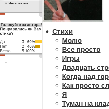
Интерактив
Голосуйте за автора!
Понравились ли Вам
Стихи
стихи?
Молю
Да
3
60%
Нет
2
40%
Все просто
Всего:
5
100%
Игры
**
Двадцать стр
Когда над го
Как просто с
Я
Туман на кл