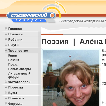
Главная
Новости
Поэзия | Алёна
Рубрики
PlayDJ
Да
Творчество
р
Книги
Ап
Поэзия
19
Проза
Новые авторы
Литературный
форум
Фотогалереи
20
Проекты
Вузы
Полезное
На
Форумы