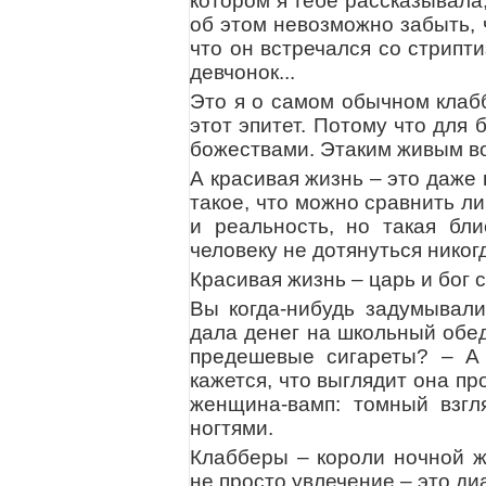
котором я тебе рассказывала
об этом невозможно забыть, ч
что он встречался со стрипт
девчонок...
Это я о самом обычном клабб
этот эпитет. Потому что для
божествами. Этаким живым в
А красивая жизнь – это даже
такое, что можно сравнить л
и реальность, но такая бл
человеку не дотянуться никог
Красивая жизнь – царь и бог
Вы когда-нибудь задумывали
дала денег на школьный обед
предешевые сигареты? – А 
кажется, что выглядит она пр
женщина-вамп: томный взгл
ногтями.
Клабберы – короли ночной ж
не просто увлечение – это ди