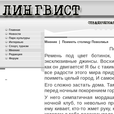
Главная
Новости
Парк культуры
Мнение | Поиметь столицу Поволжья
Интервью
Спорт, туризм
П
Мнение
Редакция
Ремень под цвет ботинок,
Форум
эксклюзивные джинсы. Восхи
как он двигается! Я бы с так
все радости этого мира прид
поиметь целый город. И самое
**
Его сложно застать дома. Там
перед ночным покорением го
У него симпатичная мордаш
ночной клуб, то невольно п
ему кивает, кто-то жмет руку,