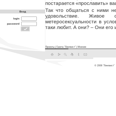
постарается «прославить» ва
Так что общаться с ними не
Вход
удовольствие. Живое
login
метеросексуальности в усло
password
таки любит. А они? – Они его 
Проекты
|
Газета "Лингвист"
|
Мнение
© 2006 "Лингвист"