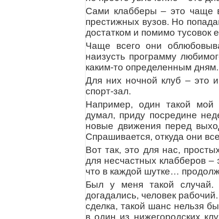
Сами клабберы – это чаще в
престижных вузов. Но попада
достатком и помимо тусовок е
Чаще всего они облюбовыва
наизусть программу любимог
каким-то определенным дням.
Для них ночной клуб – это и
спорт-зал.
Например, один такой мой 
думал, приду посредине неде
новые движения перед выход
Спрашивается, откуда они вс
Вот так, это для нас, прост
для несчастных клабберов – э
что в каждой шутке… продолж
Был у меня такой случай.
догадались, человек рабочий.
сделка, такой шанс нельзя бы
в один из нижегородских клу