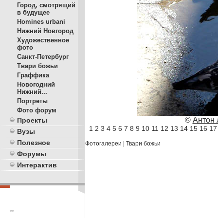
Город, смотрящий
в будущее
Homines urbani
Нижний Новгород
Художественное
фото
Санкт-Петербург
Твари божьи
Граффика
Новогодний
Нижний...
Портреты
Фото форум
©
Антон 
Проекты
1
2
3
4
5
6
7
8
9
10
11
12
13
14
15
16
17
Вузы
Полезное
Фотогалереи
|
Твари божьи
Форумы
Интерактив
**