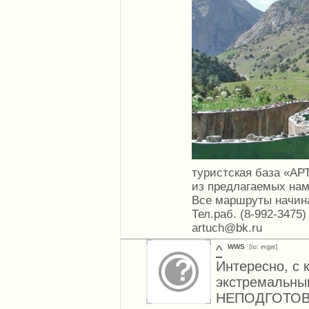
туристская база «АР
из предлагаемых на
Все маршруты начина
Тел.раб. (8-992-3475)
artuch@bk.ru
^
WWS
[to: evger]
Интересно, с 
экстремальны
НЕПОДГОТОВ