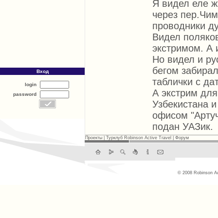
Я видел еле ж
через пер.Чим
проводники ду
Видел поляков
экстримом. А 
Но видел и ру
бегом забирал
Вход
таблички с да
login
А экстрим для
password
Узбекистана и
офисом "Артуч
подан УАЗик.
Проекты
|
Турклуб Robinson Active Travel
|
Форум
© 2008 Robinson Ac