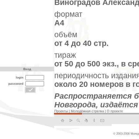
Виноградов Алексан
формат
А4
объём
от 4 до 40 стр.
тираж
от 50 до 500 экз., в с
Вход
периодичность издани
login
около 20 номеров в го
password
Распространяется б
Новгорода, издаётс
Проекты
|
Молодёжная стрелка
|
О проекте
© 2003-2006 Молод