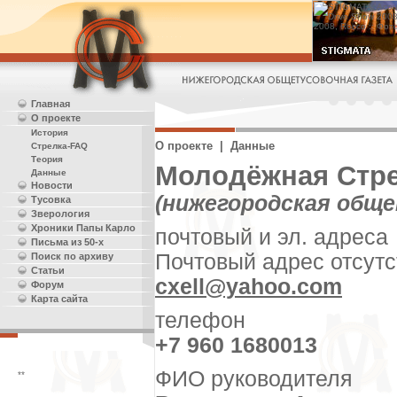
Главная
О проекте
История
О проекте | Данные
Стрелка-FAQ
Теория
Молодёжная Стр
Данные
Новости
(нижегородская обще
Тусовка
Зверология
Хроники Папы Карло
почтовый и эл. адреса
Письма из 50-х
Почтовый адрес отсутс
Поиск по архиву
Статьи
cxell@yahoo.com
Форум
Карта сайта
телефон
+7 960 1680013
ФИО руководителя
**