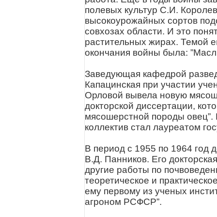
полевых культур С.И. Короле
высокоурожайных сортов подс
совхозах области. И это поня
растительных жирах. Темой ег
окончания войны была: ”Масл
Заведующая кафедрой развед
Капацинская при участии учен
Орловой вывела новую мясоше
докторской диссертации, кото
мясошерстной породы овец”. 
коллектив стал лауреатом го
В период с 1955 по 1964 год
В.Д. Панников. Его докторска
другие работы по почвоведе
теоретическое и практическое
ему первому из ученых инсти
агроном РСФСР”.