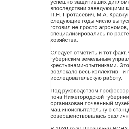
успешно защитивших дипломны
впоследствии заведующими к
П.Н. Протасевич, М.А. Кравчун
следующие годы число выпуск
готовил не просто агрономов
специализировались по расте
хозяйства.
Следует отметить и тот факт,
губернским земельным управ
крестьянами-опытниками. Это
вовлекало весь коллектив - и
исследовательскую работу.
Под руководством профессор
почв Нижегородской губернии
организован почвенный музей
машиноиспытательную станцию
совершенствовалась различна
В 1930 году Президиум ВСНХ