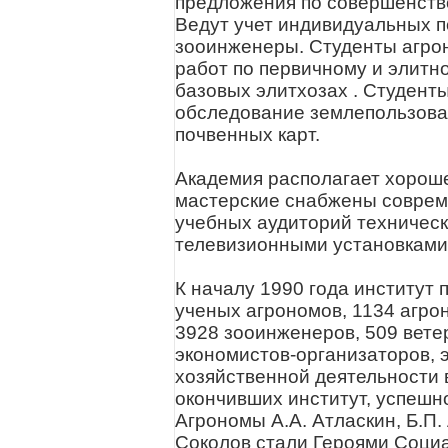
предложения по совершенство
Ведут учет индивидуальных п
зооинженеры. Студенты агро
работ по первичному и элитн
базовых элитхозах . Студент
обследование землепользова
почвенных карт.
Академия располагает хорош
мастерские снабжены соврем
учебных аудиторий техническ
телевизионными установками
К началу 1990 года институт 
ученых агрономов, 1134 агро
3928 зооинженеров, 509 вете
экономистов-организаторов, 
хозяйственной деятельности 
окончивших институт, успешн
Агрономы А.А. Атласкин, Б.П. 
Соколов стали Героями Социа