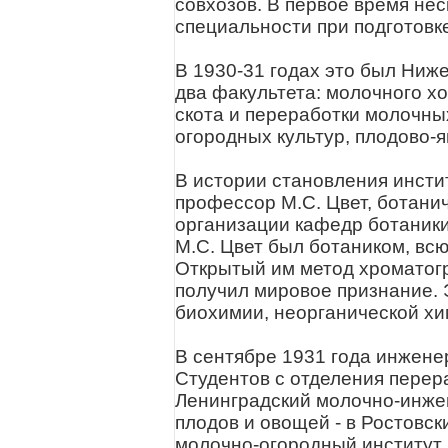
совхозов. В первое время нес
специальности при подготовк
В 1930-31 годах это был Ниж
два факультета: молочного хо
скота и переработки молочны
огородных культур, плодово-я
В истории становления инсти
профессор М.С. Цвет, ботани
организации кафедр ботаник
М.С. Цвет был ботаником, вс
Открытый им метод хроматог
получил мировое признание. 
биохимии, неорганической хи
В сентябре 1931 года инжене
Студентов с отделения перер
Ленинградский молочно-инжен
плодов и овощей - в Ростовск
молочно-огородный институт 