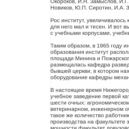
Окороков, И.Н. Замыслов, И.Г.
Новиков, Ю.П. Сиротин, И.А. 
Рос институт, увеличивалось 
для него мал и тесен. И вот 
с учебными корпусами, учеб
Таким образом, в 1965 году и
образования институт распол
площади Минина и Пожарского
размещалась кафедра развед
бывшей церкви, в котором на
оборудование кафедры механи
В настоящее время Нижегоро
учебное заведение первой кат
шести очных: агрономическом
ветеринарном, инженерном об
такое же количество работник
производства на факультете 
мощности факультет довузовс