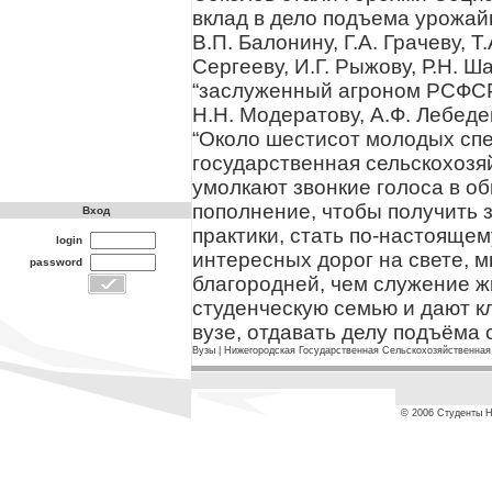
вклад в дело подъема урожай
В.П. Балонину, Г.А. Грачеву, Т
Сергееву, И.Г. Рыжову, Р.Н. 
“заслуженный агроном РСФСР”
Н.Н. Модератову, А.Ф. Лебеде
“Около шестисот молодых сп
государственная сельскохозя
умолкают звонкие голоса в о
пополнение, чтобы получить 
Вход
практики, стать по-настояще
login
интересных дорог на свете, м
password
благородней, чем служение жи
студенческую семью и дают кл
вузе, отдавать делу подъёма с
Вузы
|
Нижегородская Государственная Сельскохозяйственная
© 2006 Студенты 