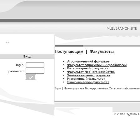
**
Поступающим | Факультеты
Вход
Агрономический факультет
Факультет Агрохимии и Агроэкологии
login
Ветеринарный факультет
password
Факультет Лесного хозяйства
Зооинженерный факультет
Инженерный факультет
Экономический факультет
Вузы
|
Нижегородская Государственная Сельскохозяйственная
© 2006 Студенты 