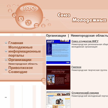
Организации | Нижегородская област
Союз студентов ННГУ
Главная
Нижегородская региональная общ
Молодежные
молодежная организация
информационные
порталы
Организации
Нижегородская область
Гротеск
Приволжское
Нижегородская творческая группа
Созвездие
Студенческий городок
Нижегородский молодежный порта
**