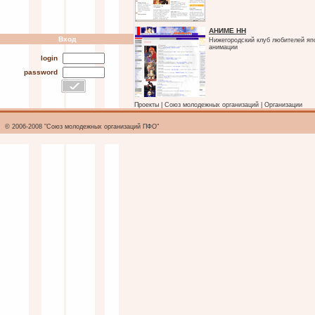
АНИМЕ НН
Вход
Нижегородский клуб любителей яп
анимации
login
password
Проекты
|
Союз молодежных организаций
|
Организации
© 2006-2008 "Союз молодежных организаций ПФО"