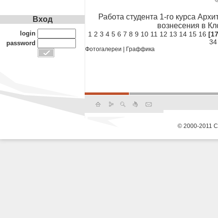
Работа студента 1-го курса Арх
Вход
вознесения в Кл
login
1
2
3
4
5
6
7
8
9
10
11
12
13
14
15
16
[17
34
password
Фотогалереи
|
Граффика
© 2000-2011 С