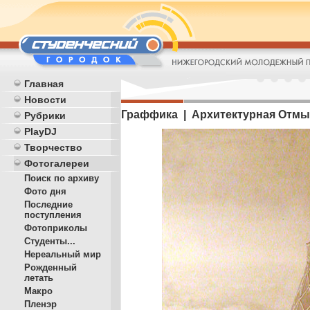
Главная
Новости
Граффика | Архитектурная Отмы
Рубрики
PlayDJ
Творчество
Фотогалереи
Поиск по архиву
Фото дня
Последние
поступления
Фотоприколы
Студенты...
Нереальный мир
Рожденный
летать
Макро
Пленэр