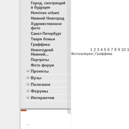
Город, смотрящий
в будущее
Homines urbani
Нижний Новгород
Художественное
фото
Санкт-Петербург
Твари божьи
Граффика
1
2
3
4
5
6
7
8
9
10
Новогодний
Фотогалереи
|
Граффика
Нижний...
Портреты
Фото форум
Проекты
Вузы
Полезное
Форумы
Интерактив
**