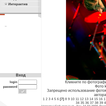
Интерактив
**
Вход
Кликните по фотограф
login
Фото k
password
Запрещено использование фотом
автора
1
2
3
4
5
6
[7]
8
9
10
11
12
13
14
15
16
1
34
35
36
37
38
39
4