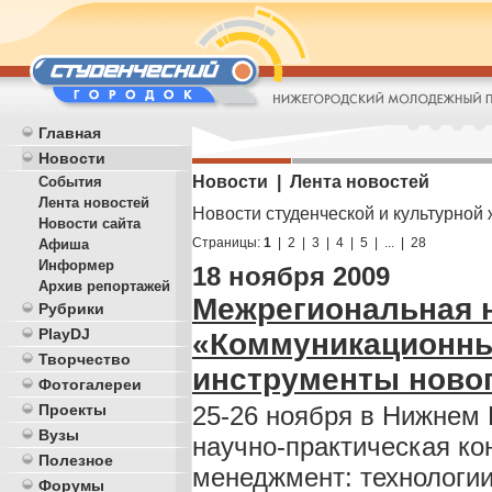
Главная
Новости
Новости | Лента новостей
События
Лента новостей
Новости студенческой и культурной 
Новости сайта
Страницы:
1
|
2
|
3
|
4
|
5
|
...
|
28
Афиша
Информер
18 ноября 2009
Архив репортажей
Межрегиональная 
Рубрики
PlayDJ
«Коммуникационны
Творчество
инструменты новог
Фотогалереи
25-26 ноября в Нижнем
Проекты
Вузы
научно-практическая к
Полезное
менеджмент: технологии
Форумы