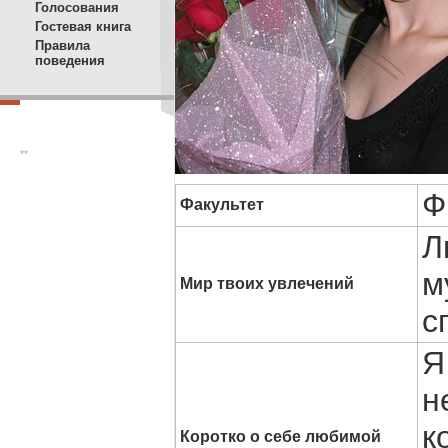
Голосования
Гостевая книга
Правила
поведения
**
Ф
Факультет
Л
м
Мир твоих увлечений
с
Я
н
к
Коротко о себе любимой