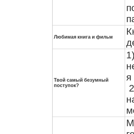
п
п
К
Любимая книга и фильм
д
1
н
я
Твой самый безумный
поступок?
2
н
м
М
г