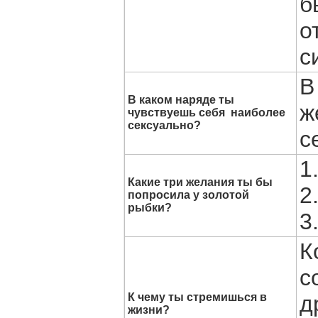
б
о
с
В
В каком наряде ты
ж
чувствуешь себя наиболее
сексуально?
с
1
Какие три желания ты бы
2
попросила у золотой
рыбки?
3
К
с
К чему ты стремишься в
д
жизни?