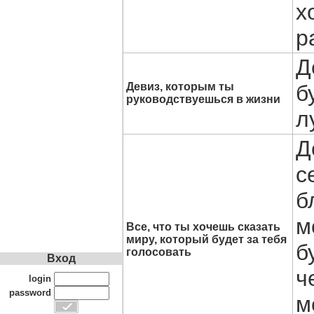
х
р
Д
Девиз, которым ты
б
руководствуешься в жизни
л
Д
с
б
м
Все, что ты хочешь сказать
миру, который будет за тебя
б
голосовать
Вход
ч
login
password
м