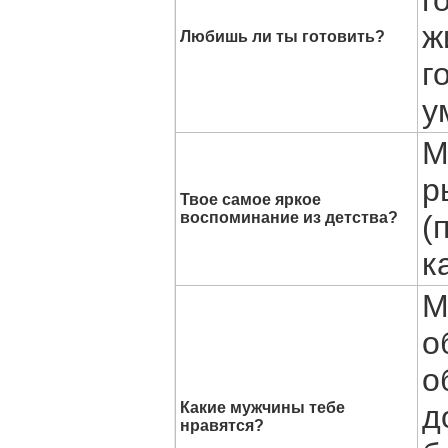
ж
Любишь ли ты готовить?
г
у
М
р
Твое самое яркое
воспоминание из детства?
(
к
М
о
о
Какие мужчины тебе
д
нравятся?