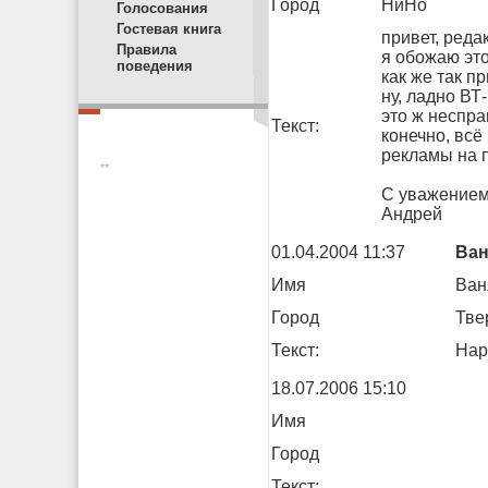
Город
НиНо
Голосования
Гостевая книга
привет, редак
Правила
я обожаю это
поведения
как же так п
ну, ладно ВТ
это ж неспра
Текст:
конечно, всё
рекламы на п
**
С уважением
Андрей
01.04.2004 11:37
Ван
Имя
Ван
Город
Тве
Текст:
Нар
18.07.2006 15:10
Имя
Город
Текст: