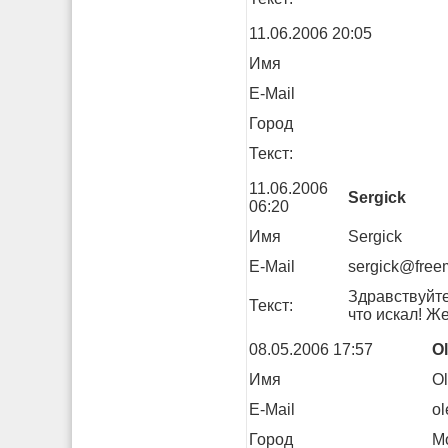
11.06.2006 20:05
Имя
E-Mail
Город
Текст:
11.06.2006
Sergick
06:20
Имя
Sergick
E-Mail
sergick@freem
Здравствуйте
Текст:
что искал! Ж
08.05.2006 17:57
O
Имя
O
E-Mail
o
Город
М