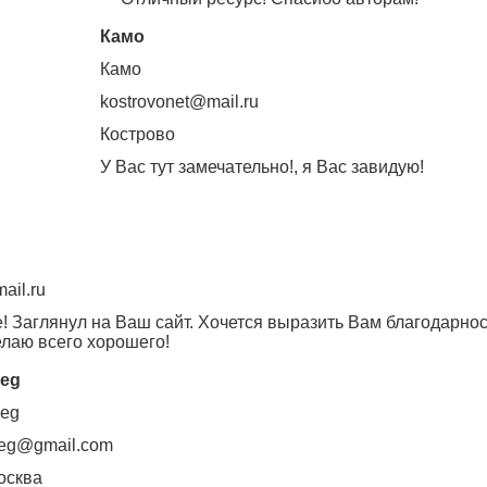
Камо
Камо
kostrovonet@mail.ru
Кострово
У Вас тут замечательно!, я Вас завидую!
ail.ru
! Заглянул на Ваш сайт. Хочется выразить Вам благодарност
елаю всего хорошего!
leg
leg
leg@gmail.com
осква