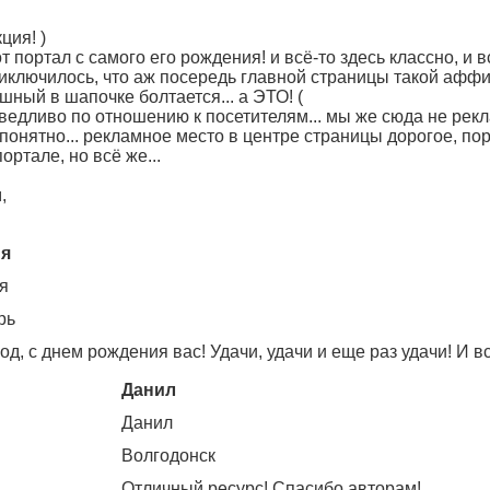
ция! )
т портал с самого его рождения! и всё-то здесь классно, и вс
риключилось, что аж посередь главной страницы такой аффи
-шный в шапочке болтается... а ЭТО! (
ведливо по отношению к посетителям... мы же сюда не рекл
 понятно... рекламное место в центре страницы дорогое, порт
ортале, но всё же...
,
я
я
рь
од, с днем рождения вас! Удачи, удачи и еще раз удачи! И вс
Данил
Данил
Волгодонск
Отличный ресурс! Спасибо авторам!