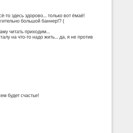
ё-то здесь здорово... только вот ёмаё!
гительно большой баннер!? (
аму читать приходим...
алу на что-то надо жить... да, я не против
ем будет счастье!