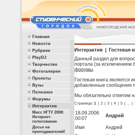
Главная
Новости
Интерактив | Гостевая к
Рубрики
PlayDJ
Данный раздел для вопрос
портала (за исключением 
Творчество
форумы
.
Фотогалереи
Проекты
Гостевая книга является и
добавленные сообщения п
Вузы
Полезное
Мы обязательно ответим н
Форумы
Страницы:
1
|
2
|
3
|
4
|
5
|
...
|
Интерактив
Мисс НГТУ 2008:
18.09.2006
Андрей
Интернет-
00:07
голосование
Имя
Андрей
Досье на
преподавателей!