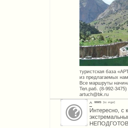
туристская база «АР
из предлагаемых на
Все маршруты начина
Тел.раб. (8-992-3475)
artuch@bk.ru
^
WWS
[to: evger]
Интересно, с 
экстремальны
НЕПОДГОТОВ