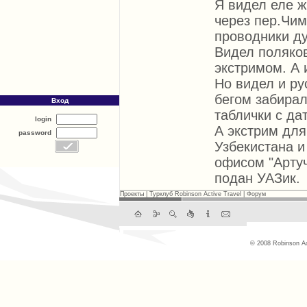
Я видел еле ж
через пер.Чим
проводники ду
Видел поляков
экстримом. А 
Но видел и ру
бегом забирал
Вход
таблички с да
login
А экстрим для
password
Узбекистана и
офисом "Артуч
подан УАЗик.
Проекты
|
Турклуб Robinson Active Travel
|
Форум
© 2008 Robinson Ac