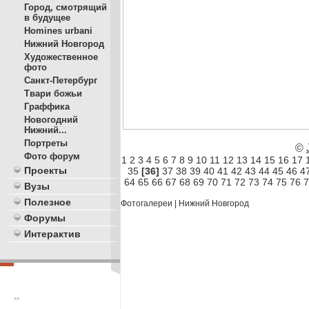
Город, смотрящий
в будущее
Homines urbani
Нижний Новгород
Художественное
фото
Санкт-Петербург
Твари божьи
Граффика
Новогодний
Нижний...
Портреты
©
Фото форум
1
2
3
4
5
6
7
8
9
10
11
12
13
14
15
16
17
Проекты
35
[36]
37
38
39
40
41
42
43
44
45
46
4
64
65
66
67
68
69
70
71
72
73
74
75
76
7
Вузы
Полезное
Фотогалереи
|
Нижний Новгород
Форумы
Интерактив
**