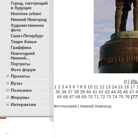
Город, смотрящий
в будущее
Homines urbani
Нижний Новгород
Художественное
фото
Санкт-Петербург
Твари божьи
Граффика
Новогодний
Нижний...
Портреты
Фото форум
Проекты
(c)
Ив
Вузы
1
2
3
4
5
6
7
8
9
10
11
12
13
14
15
16
17
Полезное
35
36
37
38
39
40
41
42
43
44
45
46
47
4
65
66
67
68
69
70
71
72
73
74
75
76
[77
Форумы
Интерактив
Фотогалереи
|
Нижний Новгород
**