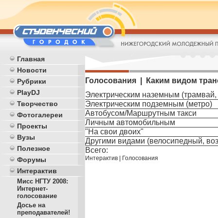
Главная
Новости
Голосования | Каким видом тра
Рубрики
PlayDJ
Электрическим наземным (трамвай,
Электрическим подземным (метро)
Творчество
Автобусом/Маршрутным такси
Фотогалереи
Личным автомобильным
Проекты
"На свои двоих"
Вузы
Другими видами (велосипедный, воз
Полезное
Всего:
Интерактив
|
Голосования
Форумы
Интерактив
Мисс НГТУ 2008:
Интернет-
голосование
Досье на
преподавателей!