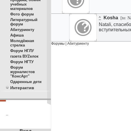
учебных
материалов
Фото форум
Kosha
^
[to: Na
Литературный
форум
Natali, спасиб
вступительных
Абитуриенту
Афиша
Молодёжная
Форумы
|
Абитуриенту
стрелка
Форум НГЛУ
газета ВУZелок
Форум НГТУ
Форум
журналистов
"КонсАрт"
Одаренные дети
Интерактив
**