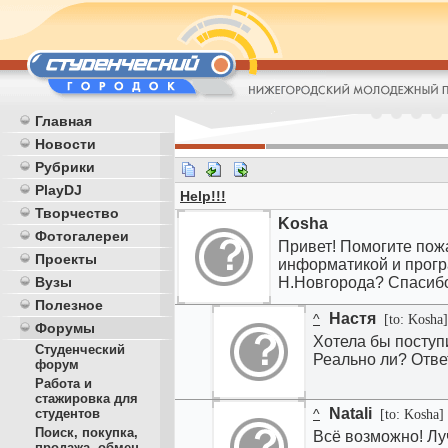
Главная
Новости
Рубрики
PlayDJ
Help!!!
Творчество
Kosha
Фотогалереи
Привет! Помогите пож
Проекты
информатикой и прогр
Вузы
Н.Новгорода? Спасиб
Полезное
Настя
^
[to: Kosha]
Форумы
Хотела бы поступ
Студенческий
Реально ли? Отве
форум
Работа и
стажировка для
Natali
студентов
^
[to: Kosha]
Поиск, покупка,
Всё возможно! Лу
продажа, обмен