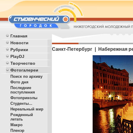
Главная
Новости
Санкт-Петербург | Набережная ре
Рубрики
PlayDJ
Творчество
Фотогалереи
Поиск по архиву
Фото дня
Последние
поступления
Фотоприколы
Студенты...
Нереальный мир
Рожденный
летать
Макро
Пленэр