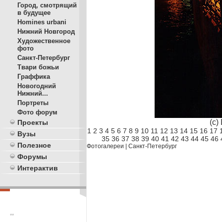
Город, смотрящий
в будущее
Homines urbani
Нижний Новгород
Художественное
фото
Санкт-Петербург
Твари божьи
Граффика
Новогодний
Нижний...
Портреты
Фото форум
(c)
Проекты
1
2
3
4
5
6
7
8
9
10
11
12
13
14
15
16
17
Вузы
35
36
37
38
39
40
41
42
43
44
45
46
Полезное
Фотогалереи
|
Санкт-Петербург
Форумы
Интерактив
**