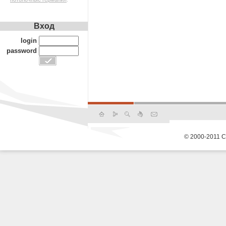
Вход
login
password
© 2000-2011 С