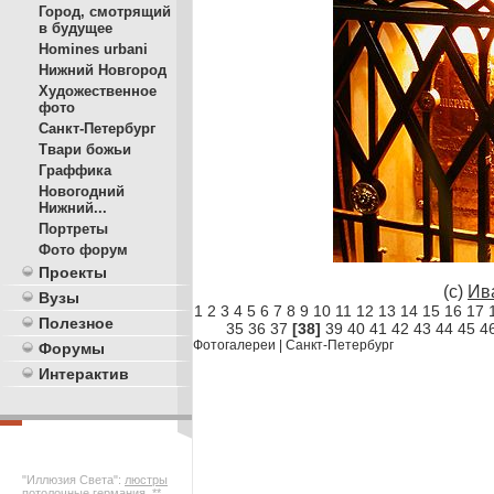
Город, смотрящий
в будущее
Homines urbani
Нижний Новгород
Художественное
фото
Санкт-Петербург
Твари божьи
Граффика
Новогодний
Нижний...
Портреты
Фото форум
Проекты
(c)
Ив
Вузы
1
2
3
4
5
6
7
8
9
10
11
12
13
14
15
16
17
Полезное
35
36
37
[38]
39
40
41
42
43
44
45
4
Фотогалереи
|
Санкт-Петербург
Форумы
Интерактив
"Иллюзия Света":
люстры
потолочные германия
. **