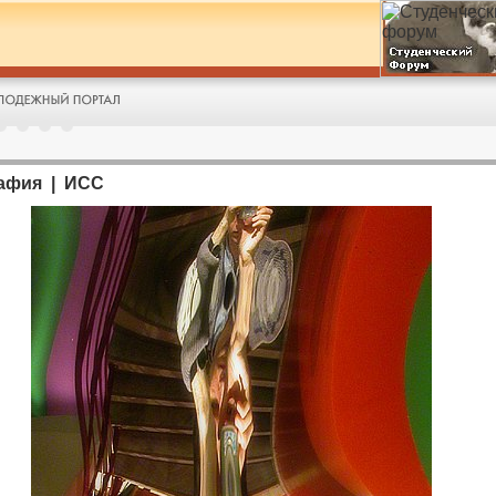
афия | ИСС