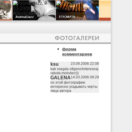
форма
комментариев
ksu
23.09.2006 22:08
kak vsegda ofigeno!interesnaj
rabota.molodec!))
GALENA
14.03.2006 09:29
по этой фотографии
интересно угадывать черты
лица автора