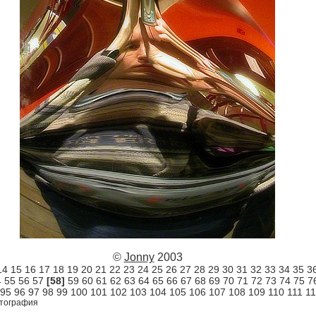
©
Jonny
2003
14
15
16
17
18
19
20
21
22
23
24
25
26
27
28
29
30
31
32
33
34
35
3
4
55
56
57
[58]
59
60
61
62
63
64
65
66
67
68
69
70
71
72
73
74
75
7
95
96
97
98
99
100
101
102
103
104
105
106
107
108
109
110
111
1
тография