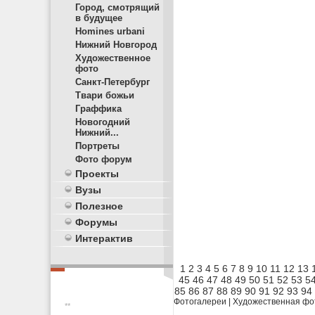
Город, смотрящий
в будущее
Homines urbani
Нижний Новгород
Художественное
фото
Санкт-Петербург
Твари божьи
Граффика
Новогодний
Нижний...
Портреты
Фото форум
Проекты
Вузы
Полезное
Форумы
Интерактив
1
2
3
4
5
6
7
8
9
10
11
12
13
45
46
47
48
49
50
51
52
53
5
85
86
87
88
89
90
91
92
93
94
Фотогалереи
|
Художественная фо
**