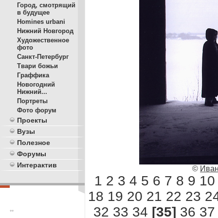
Город, смотрящий
в будущее
Homines urbani
Нижний Новгород
Художественное
фото
Санкт-Петербург
Твари божьи
Граффика
Новогодний
Нижний...
Портреты
Фото форум
Проекты
Вузы
Полезное
Форумы
Интерактив
©
Иван
1
2
3
4
5
6
7
8
9
10
18
19
20
21
22
23
2
32
33
34
[35]
36
37
**