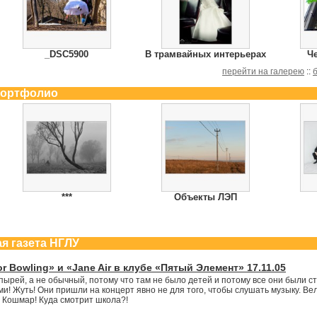
_DSC5900
В трамвайных интерьерах
Ч
перейти на галерею
::
портфолио
***
Объекты ЛЭП
ая газета НГЛУ
or Bowling» и «Jane Air в клубе «Пятый Элемент» 17.11.05
пырей, а не обычный, потому что там не было детей и потому все они были с
и! Жуть! Они пришли на концерт явно не для того, чтобы слушать музыку. Вел
! Кошмар! Куда смотрит школа?!