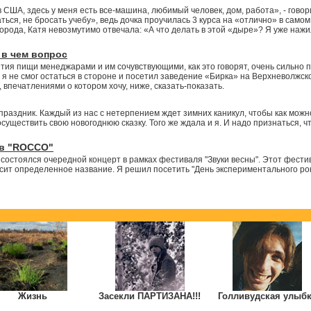
 США, здесь у меня есть все-машина, любимый человек, дом, работа», - гово
ься, не бросать учебу», ведь дочка проучилась 3 курса на «отлично» в само
рода, Катя невозмутимо отвечала: «А что делать в этой «дыре»? Я уже нажи
 в чем вопрос
тия пищи менеджарами и им сочувствующими, как это говорят, очень сильно 
я не смог остаться в стороне и посетил заведение «Бирка» на Верхневолжск
, впечатлениями о котором хочу, ниже, сказать-показать.
раздник. Каждый из нас с нетерпением ждет зимних каникул, чтобы как можн
осуществить свою новогоднюю сказку. Того же ждала и я. И надо признаться, ч
 в "ROCCO"
состоялся очередной концерт в рамках фестиваля "Звуки весны". Этот фести
осит определенное название. Я решил посетить "День экспериментального ро
Жизнь
Засекли ПАРТИЗАНА!!!
Голливудская улыб