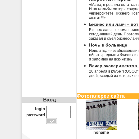
«Мама, я решила остаться в
И на мольбы матери «одумат
университете Нижнего Новго
хватит!!!»
Бизнес или ланч – вот
Бизнес-ланч – форма приня
сегодняшний день. Поэтому 
заказал и съел бизнес-ланч
Ночь в больнице
Новый год - незабываемый п
обнять родных и близких и 
я запомню на всю жизнь
Вечер экспериментов
20 апреля в клубе "ROCCO" 
дней, каждый из которых н
Фотогалереи сайта
Вход
login
password
noname