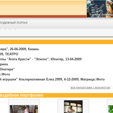
ра", 26-06-2009, Казань
009, ТЕАТРО
ы "Агата Кристи" - "Эпилог", Юпитер, 13-04-2009
арина
Юпитере"
::Фото
 игрушки" Альтернативная Елка 2999, 6-12-2009, Матрица::Фото
все репортажи с концертов
::
свадебное портфолио