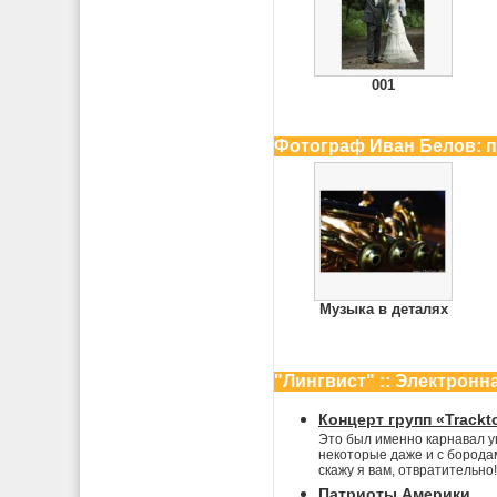
001
Фотограф Иван Белов: 
Музыка в деталях
"Лингвист" :: Электронн
Концерт групп «Trackt
Это был именно карнавал у
некоторые даже и с бородам
скажу я вам, отвратительно
Патриоты Америки