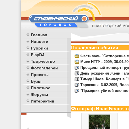
Главная
Новости
Последние события
Рубрики
PlayDJ
Фестиваль "Сотворение ми
Творчество
Мисс НГТУ - 2009, 30.04.2
Прощальный концерт групп
Фотогалереи
День рождения Жени Гаг
Проекты
Тимур Шаов. Концерт в "
Вузы
Тараканы, 6-02-2009, Roco
Полезное
"Праздник убитой елочной
Форумы
Интерактив
Фотограф Иван Белов: 
**