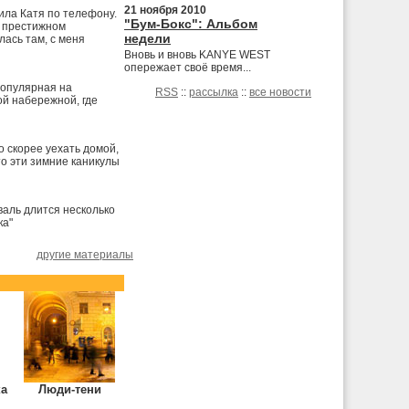
21 ноября 2010
рила Катя по телефону.
"Бум-Бокс": Альбом
м престижном
недели
лась там, с меня
Вновь и вновь KANYE WEST
опережает своё время...
популярная на
RSS
::
рассылка
::
все новости
ой набережной, где
о скорее уехать домой,
то эти зимние каникулы
валь длится несколько
ка"
другие материалы
ка
Люди-тени