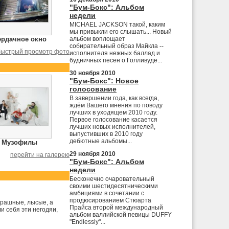
"Бум-Бокс": Альбом
недели
MICHAEL JACKSON такой, каким
мы привыкли его слышать... Новый
ердачное окно
альбом воплощает
собирательный образ Майкла --
быстрый просмотр фото
исполнителя нежных баллад и
будничных песен о Голливуде...
30 ноября 2010
"Бум-Бокс": Новое
голосование
В завершении года, как всегда,
ждём Вашего мнения по поводу
лучших в уходящем 2010 году.
Первое голосование касается
лучших новых исполнителей,
выпустивших в 2010 году
дебютные альбомы...
Музофилы
29 ноября 2010
перейти на галерею
"Бум-Бокс": Альбом
недели
Бесконечно очаровательный
своими шестидесятническими
амбициями в сочетании с
продюсированием Стюарта
трашные, лысые, а
Прайса второй международный
и себя эти негодяи,
альбом валлийской певицы DUFFY
"Endlessly"...