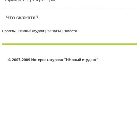
Страницы:
1
|
2
|
3
|
4
|
5
|
...
|
66
Что скажете?
Проекты
|
ННовый студент
|
УЗНАЕМ
|
Новости
© 2007-2009 Интернет-журнал "ННовый студент"