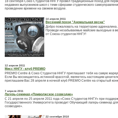
18 сентября Союз Студентов ННГУ провел традиционный поход для первок
недавних выпускников школ с теми сферами студенческого самоуправления
проведение времени на свежем воздухе.
14 апреля 2011
Весенний поход "Аномальная весна"
Добро пожаловать на территорию адреналина..
Проведи незабываемые майские выходные в в
от Союза студентов ННГУ!
12 апреля 2011
Мисс ННГУ - клуб PREMIO
PREM!O Centre & Союз Студентов ННГУ приглашают тебя на самую жаркую
Если Вы восхищаетесь истинной красотой, являетесь настоящим ценителе
приглашаем Вас 28 апреля в ночной клуб PREM!O Centre на открытый конк
7 апреля 2011
Лагерь-семинар «Приволжское созвездие»
С 21 апреля по 25 апреля 2011 года «Союз Студентов ННГУ» при поддер
Государственного Университета проводит Обучающий лагерь-семинар для
созвездие».
22 сентября 2010