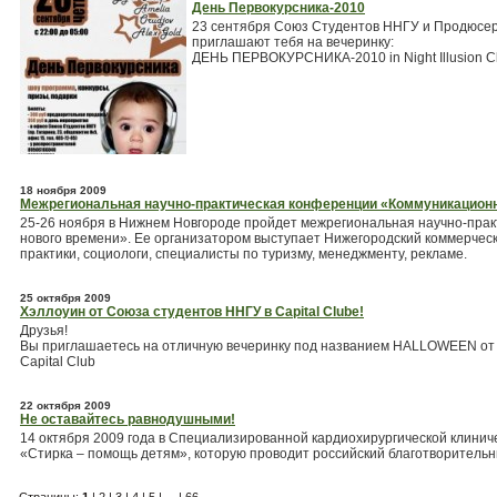
День Первокурсника-2010
23 сентября Союз Студентов ННГУ и Продюсер
приглашают тебя на вечеринку:
ДЕНЬ ПЕРВОКУРСНИКА-2010 in Night Illusion Clu
18 ноября 2009
Межрегиональная научно-практическая конференции «Коммуникационн
25-26 ноября в Нижнем Новгороде пройдет межрегиональная научно-пра
нового времени». Ее организатором выступает Нижегородский коммерческ
практики, социологи, специалисты по туризму, менеджменту, рекламе.
25 октября 2009
Хэллоуин от Союза студентов ННГУ в Capital Clubе!
Друзья!
Вы приглашаетесь на отличную вечеринку под названием HALLOWEEN от С
Capital Club
22 октября 2009
Не оставайтесь равнодушными!
14 октября 2009 года в Специализированной кардиохирургической клини
«Стирка – помощь детям», которую проводит российский благотворитель